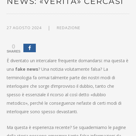
NEWS: «VERITÀ» CERCASI
27 AGOSTO 2024
REDAZIONE
0
SHARES
È diventato un intercalare frequente domandarsi: ma questa è
una
fake news
? Una notizia volutamente falsa? La
terminologia fa ormai talmente parte dei nostri modi di
interloquire che sorge d’improvviso il dubbio, tanto che
spesso è essenziale il ricorso al così detto «dubbio
metodico», perché le conseguenze nefaste di certi modi di
interloquire sono spesso devastanti.
Ma questa è esperienza recente? Se squaderniamo le pagine
della storia possono emergere tante false informazioni da