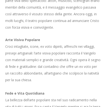
parte viva dello spettacolo: attori, musicisti, scenografi erano
membri della comunità, e il messaggio evangelico passava
così attraverso il vissuto stesso della gente. Ancora oggi, in
molti luoghi, il teatro popolare continua ad annunciare Cristo
con forza visiva e coinvolgente.
Arte Visiva Popolare
Croci intagliate, icone, ex voto dipinti, affreschi nei villaggi,
presepi artigianali: l’arte visiva popolare racconta il Vangelo
con materiali semplici e grande creatività. Ogni opera è segno
di fede e gratitudine: dal contadino che offre un ex voto per
un raccolto abbondante, all’artigiano che scolpisce la natività
per la sua chiesa.
Fede e Vita Quotidiana
La bellezza dell’arte popolare sta nel suo radicamento nella
vita di tutti i giorni. Essa canta il Vangelo mentre si ara la terra,