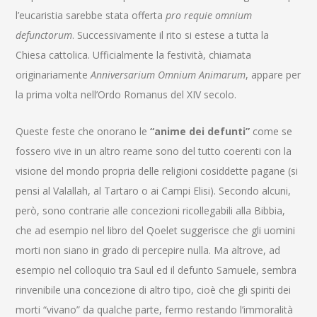
l’eucaristia sarebbe stata offerta
pro requie omnium
defunctorum
. Successivamente il rito si estese a tutta la
Chiesa cattolica. Ufficialmente la festività, chiamata
originariamente
Anniversarium Omnium Animarum
, appare per
la prima volta nell’Ordo Romanus del XIV secolo.
Queste feste che onorano le
“anime dei defunti”
come se
fossero vive in un altro reame sono del tutto coerenti con la
visione del mondo propria delle religioni cosiddette pagane (si
pensi al Valallah, al Tartaro o ai Campi Elisi). Secondo alcuni,
però, sono contrarie alle concezioni ricollegabili alla Bibbia,
che ad esempio nel libro del Qoelet suggerisce che gli uomini
morti non siano in grado di percepire nulla. Ma altrove, ad
esempio nel colloquio tra Saul ed il defunto Samuele, sembra
rinvenibile una concezione di altro tipo, cioè che gli spiriti dei
morti “vivano” da qualche parte, fermo restando l’immoralità