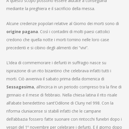
A questo scopo possono essere aiutate a conseguirla
mediante la preghiera e il sacrificio della messa.
Alcune credenze popolari relative al Giorno dei morti sono di
origine pagana
. Così i contadini di molti paesi cattolici
credono che quella notte i morti tornino nelle loro case
precedenti e si cibino degli alimenti dei “vivi”.
L’idea di commemorare i defunti in suffragio nasce su
ispirazione di un rito bizantino che celebrava infatti tutti i
morti. Ciò avveniva il sabato prima della domenica di
Sessagesima
, all’incirca in un periodo compreso tra la fine di
gennaio e il mese di febbraio. Nella chiesa latina il rito risale
all’abate benedettino sant’Odilone di Cluny nel 998. Con la
riforma cluniacense si stabilì infatti che le campane
dell’abbazia fossero fatte suonare con rintocchi funebri dopo i
vespri del 1º novembre per celebrare i defunti. E il giorno dopo