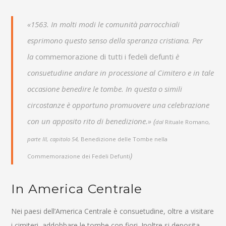
«1563. In molti modi le comunità parrocchiali
esprimono questo senso della speranza cristiana. Per
la
commemorazione di tutti i fedeli defunti
è
consuetudine andare in processione al Cimitero e in tale
occasione benedire le tombe. In questa o simili
circostanze è opportuno promuovere una celebrazione
con un apposito rito di benedizione.» (
dal
Rituale Romano
,
parte III, capitolo 54,
Benedizione delle Tombe nella
)
Commemorazione dei Fedeli Defunti
In America Centrale
Nei paesi dell’America Centrale è consuetudine, oltre a visitare
i cimiteri, addobbare le tombe con fiori. Inoltre si deposita