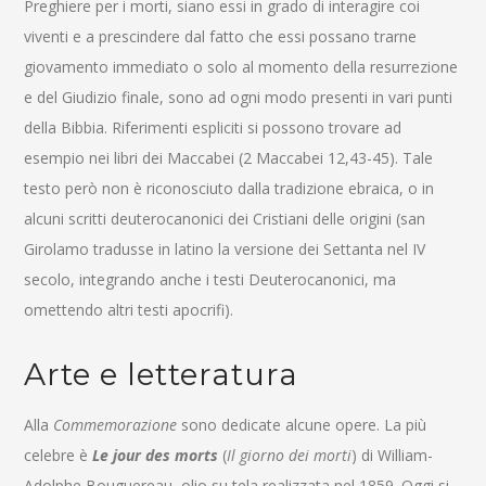
Preghiere per i morti, siano essi in grado di interagire coi
viventi e a prescindere dal fatto che essi possano trarne
giovamento immediato o solo al momento della resurrezione
e del Giudizio finale, sono ad ogni modo presenti in vari punti
della Bibbia. Riferimenti espliciti si possono trovare ad
esempio nei libri dei Maccabei (2 Maccabei 12,43-45). Tale
testo però non è riconosciuto dalla tradizione ebraica, o in
alcuni scritti deuterocanonici dei Cristiani delle origini (san
Girolamo tradusse in latino la versione dei Settanta nel IV
secolo, integrando anche i testi Deuterocanonici, ma
omettendo altri testi apocrifi).
Arte e letteratura
Alla
Commemorazione
sono dedicate alcune opere. La più
celebre è
Le jour des morts
(
Il giorno dei morti
) di William-
Adolphe Bouguereau, olio su tela realizzata nel 1859. Oggi si