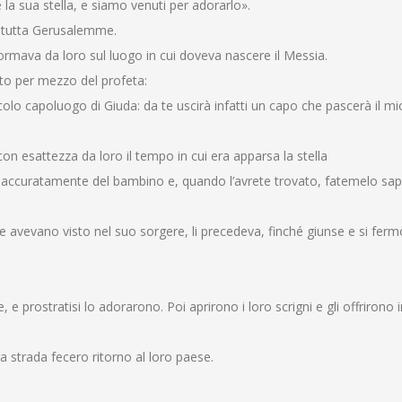
 la sua stella, e siamo venuti per adorarlo».
ui tutta Gerusalemme.
informava da loro sul luogo in cui doveva nascere il Messia.
tto per mezzo del profeta:
ccolo capoluogo di Giuda: da te uscirà infatti un capo che pascerà il m
on esattezza da loro il tempo in cui era apparsa la stella
i accuratamente del bambino e, quando l’avrete trovato, fatemelo sap
che avevano visto nel suo sorgere, li precedeva, finché giunse e si ferm
 e prostratisi lo adorarono. Poi aprirono i loro scrigni e gli offrirono
ra strada fecero ritorno al loro paese.