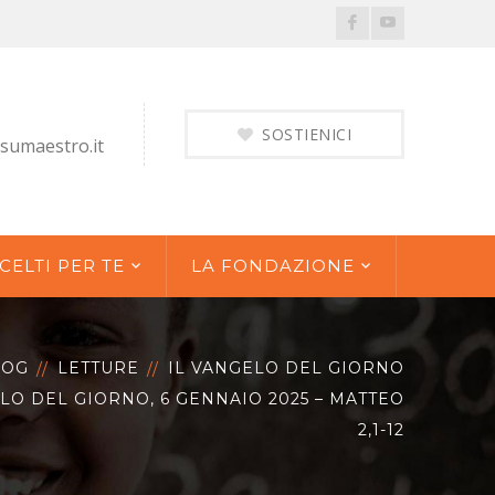
Facebook
Youtube
Profile
Profile
SOSTIENICI
sumaestro.it
CELTI PER TE
LA FONDAZIONE
LOG
LETTURE
IL VANGELO DEL GIORNO
LO DEL GIORNO, 6 GENNAIO 2025 – MATTEO
2,1-12