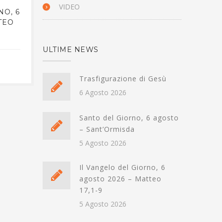
VIDEO
NO, 6
SANTO DEL GIORNO, 6
IL V
TEO
GENNAIO – SAN ANDREA
GEN
CORSINI
ULTIME NEWS
5 GENNAIO 2026
Trasfigurazione di Gesù
6 Agosto 2026
Santo del Giorno, 6 agosto
– Sant’Ormisda
5 Agosto 2026
Il Vangelo del Giorno, 6
agosto 2026 – Matteo
17,1-9
5 Agosto 2026