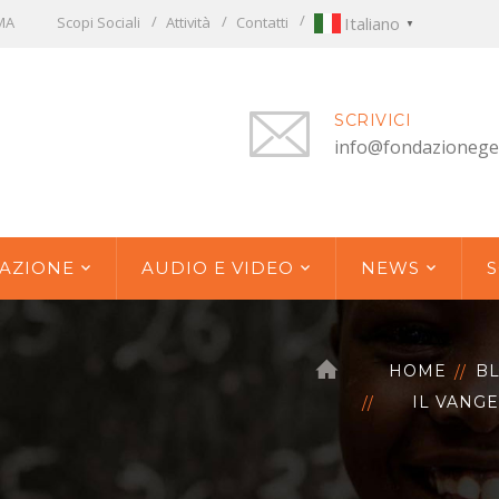
OMA
Scopi Sociali
Attività
Contatti
Italiano
▼
SCRIVICI
info@fondazionege
AZIONE
AUDIO E VIDEO
NEWS
S
HOME
B
IL VANGE