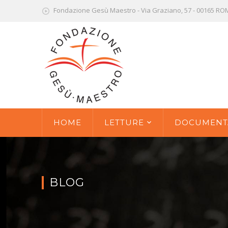
Fondazione Gesù Maestro - Via Graziano, 57 - 00165 R
HOME
LETTURE
DOCUMENT
BLOG