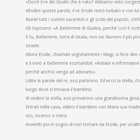
«Dov’è il re dei Giudei che è nato? Abbiamo visto sorgere
All’udire queste parole, il re Erode restò turbato e con l
Riuniti tutti i sommi sacerdoti e gli scribi del popolo, s’
Gli risposero: «A Betlemme di Giudea, perché così è scri
E tu, Betlemme, terra di Giuda, non sei davvero il più pi
Israele.
Allora Erode, chiamati segretamente i Magi, si fece dire c
e li inviò a Betlemme esortandoli: «Andate e informatev
perché anch’io venga ad adorarlo».
Udite le parole del re, essi partirono. Ed ecco la stella, 
luogo dove si trovava il bambino.
Al vedere la stella, essi provarono una grandissima gioia.
Entrati nella casa, videro il bambino con Maria sua madre,
oro, incenso e mirra.
Avvertiti poi in sogno di non tornare da Erode, per un’alt