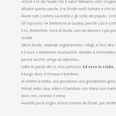
«Dov’è il re dei Giudei che è nato? Abbiamo visto sorgere
All’udire queste parole, il re Erode restò turbato e con l
Riuniti tutti i sommi sacerdoti e gli scribi del popolo, s’
Gli risposero: «A Betlemme di Giudea, perché così è scri
E tu, Betlemme, terra di Giuda, non sei davvero il più pi
Israele.
Allora Erode, chiamati segretamente i Magi, si fece dire c
e li inviò a Betlemme esortandoli: «Andate e informatev
perché anch’io venga ad adorarlo».
Udite le parole del re, essi partirono.
Ed ecco la stella
,
il luogo dove si trovava il bambino.
Al vedere la stella, essi provarono una grandissima gioia.
Entrati nella casa, videro il bambino con Maria sua madr
dono oro, incenso e mirra.
Avvertiti poi in sogno di non tornare da Erode, per un’alt