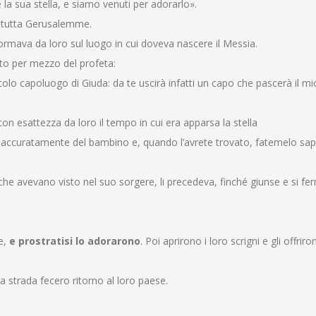
 la sua stella, e siamo venuti per adorarlo».
ui tutta Gerusalemme.
informava da loro sul luogo in cui doveva nascere il Messia.
tto per mezzo del profeta:
ccolo capoluogo di Giuda: da te uscirà infatti un capo che pascerà il m
on esattezza da loro il tempo in cui era apparsa la stella
i accuratamente del bambino e, quando l’avrete trovato, fatemelo sap
 che avevano visto nel suo sorgere, li precedeva, finché giunse e si f
e,
e prostratisi lo adorarono
. Poi aprirono i loro scrigni e gli offriro
ra strada fecero ritorno al loro paese.