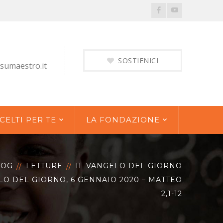
Facebook
Youtube
Profile
Profile
SOSTIENICI
sumaestro.it
CELTI PER TE
LA FONDAZIONE
LOG
LETTURE
IL VANGELO DEL GIORNO
LO DEL GIORNO, 6 GENNAIO 2020 – MATTEO
2,1-12