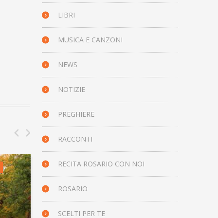
LIBRI
MUSICA E CANZONI
NEWS
NOTIZIE
PREGHIERE
RACCONTI
RECITA ROSARIO CON NOI
IL SANTO DEL GIORNO
IL 
ROSARIO
SCELTI PER TE