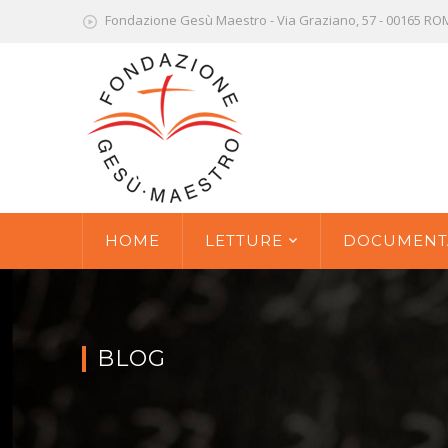
Fondazione Gesù Maestro - Via Graziano, 57 - 00165 R
HOME
LETTURE
DOCUMENT
BLOG