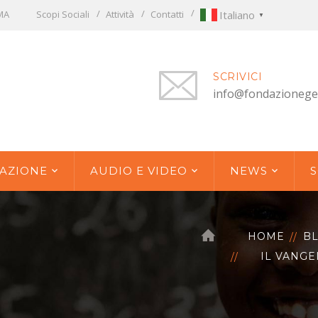
OMA
Scopi Sociali
Attività
Contatti
Italiano
▼
SCRIVICI
info@fondazionege
AZIONE
AUDIO E VIDEO
NEWS
S
HOME
B
IL VANGE