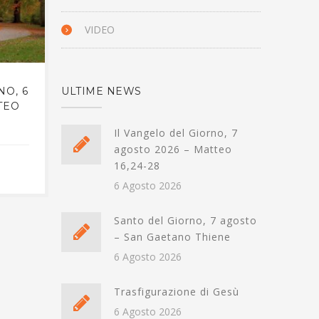
VIDEO
NO, 6
SANTO DEL GIORNO, 6
IL V
ULTIME NEWS
TEO
GENNAIO – SAN ANDREA
GEN
CORSINI
Il Vangelo del Giorno, 7
agosto 2026 – Matteo
5 GENNAIO 2026
16,24-28
6 Agosto 2026
Santo del Giorno, 7 agosto
– San Gaetano Thiene
6 Agosto 2026
Trasfigurazione di Gesù
6 Agosto 2026