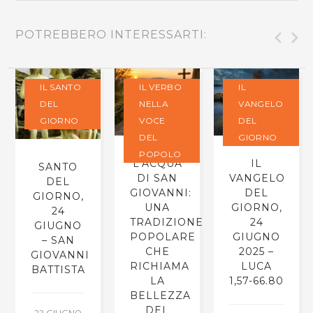
POTREBBERO INTERESSARTI:
IL SANTO
IL VERBO
IL
DEL
NELLA
VANGELO
GIORNO
VOCE
DEL
DEL
GIORNO
POPOLO
L’ACQUA
IL
SANTO
DI SAN
VANGELO
DEL
GIOVANNI:
DEL
GIORNO,
UNA
GIORNO,
24
TRADIZIONE
24
GIUGNO
POPOLARE
GIUGNO
– SAN
CHE
2025 –
GIOVANNI
RICHIAMA
LUCA
BATTISTA
LA
1,57-66.80
BELLEZZA
DEL
23 GIUGNO