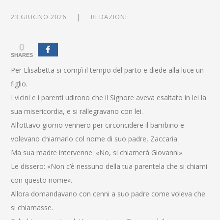
23 GIUGNO 2026
REDAZIONE
0
SHARES
Per Elisabetta si compì il tempo del parto e diede alla luce un
figlio.
I vicini e i parenti udirono che il Signore aveva esaltato in lei la
sua misericordia, e si rallegravano con lei.
All’ottavo giorno vennero per circoncidere il bambino e
volevano chiamarlo col nome di suo padre, Zaccaria.
Ma sua madre intervenne: «No, si chiamerà Giovanni».
Le dissero: «Non c’è nessuno della tua parentela che si chiami
con questo nome».
Allora domandavano con cenni a suo padre come voleva che
si chiamasse.