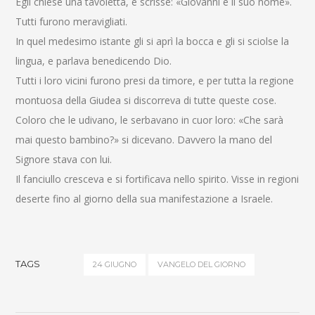
Egli chiese una tavoletta, e scrisse: «Giovanni è il suo nome».
Tutti furono meravigliati.
In quel medesimo istante gli si aprì la bocca e gli si sciolse la
lingua, e parlava benedicendo Dio.
Tutti i loro vicini furono presi da timore, e per tutta la regione
montuosa della Giudea si discorreva di tutte queste cose.
Coloro che le udivano, le serbavano in cuor loro: «Che sarà
mai questo bambino?» si dicevano. Davvero la mano del
Signore stava con lui.
Il fanciullo cresceva e si fortificava nello spirito. Visse in regioni
deserte fino al giorno della sua manifestazione a Israele.
TAGS
24 GIUGNO
VANGELO DEL GIORNO