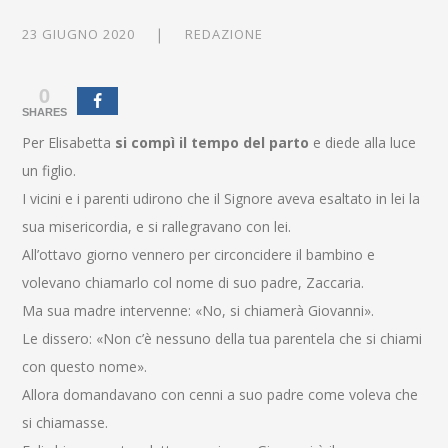
23 GIUGNO 2020
REDAZIONE
0
SHARES
Per Elisabetta
si compì il tempo del parto
e diede alla luce
un figlio.
I vicini e i parenti udirono che il Signore aveva esaltato in lei la
sua misericordia, e si rallegravano con lei.
All’ottavo giorno vennero per circoncidere il bambino e
volevano chiamarlo col nome di suo padre, Zaccaria.
Ma sua madre intervenne: «No, si chiamerà Giovanni».
Le dissero: «Non c’è nessuno della tua parentela che si chiami
con questo nome».
Allora domandavano con cenni a suo padre come voleva che
si chiamasse.