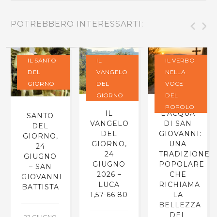
POTREBBERO INTERESSARTI:
IL SANTO
IL
IL VERBO
DEL
VANGELO
NELLA
GIORNO
DEL
VOCE
GIORNO
DEL
POPOLO
IL
L’ACQUA
SANTO
VANGELO
DI SAN
DEL
DEL
GIOVANNI:
GIORNO,
GIORNO,
UNA
24
24
TRADIZIONE
GIUGNO
GIUGNO
POPOLARE
– SAN
2026 –
CHE
GIOVANNI
LUCA
RICHIAMA
BATTISTA
1,57-66.80
LA
BELLEZZA
DEL
23 GIUGNO