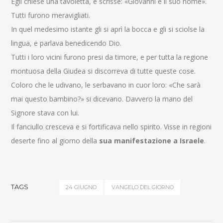
Egli chiese una tavoletta, e scrisse: «Giovanni è il suo nome».
Tutti furono meravigliati.
In quel medesimo istante gli si aprì la bocca e gli si sciolse la
lingua, e parlava benedicendo Dio.
Tutti i loro vicini furono presi da timore, e per tutta la regione
montuosa della Giudea si discorreva di tutte queste cose.
Coloro che le udivano, le serbavano in cuor loro: «Che sarà
mai questo bambino?» si dicevano. Davvero la mano del
Signore stava con lui.
Il fanciullo cresceva e si fortificava nello spirito. Visse in regioni
deserte fino al giorno della
sua manifestazione a Israele
.
TAGS
24 GIUGNO
VANGELO DEL GIORNO