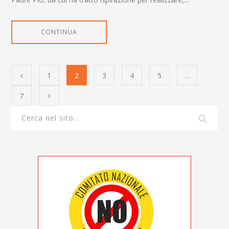
CONTINUA
1
2
3
4
5
…
7