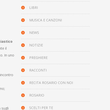
LIBRI
MUSICA E CANZONI
NEWS
siastico
NOTIZIE
te il
to. In uno
PREGHIERE
RACCONTI
 incontro
RECITA ROSARIO CON NOI
ino;
ROSARIO
SCELTI PER TE
 sugli