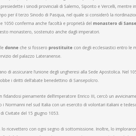
esiedette i sinodi provinciali di Salerno, Siponto e Vercelli, mentre i
o per il terzo Sinodo di Pasqua, nel quale si considerò la riordinazio
49 e 1050 conferma anche facoltà e proprietà del
monastero di Sanse
uesto monastero, sostenuto anche dagli imperatori
.
 le
donne
che si fossero
prostituite
con degli ecclesiastici entro le 
ervizio del palazzo Lateranense
.
no di assicurare l’unione degli ungheresi alla Sede Apostolica. Nel 1
bbe i diritti dell’abate benedettino di Sansepolcro.
 fidandosi pienamente dell’imperatore Enrico III, cercò un avvicinam
 i Normanni nel sud Italia con un esercito di volontari italiani e tedes
 di Civitate del 15 giugno 1053.
, lo ricevettero con ogni segno di sottomissione. Inoltre, lo imploraro