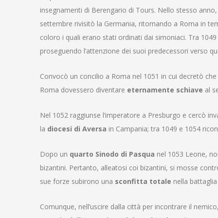
insegnamenti di Berengario di Tours. Nello stesso anno, pr
settembre rivisitò la Germania, ritornando a Roma in temp
coloro i quali erano stati ordinati dai simoniaci. Tra 10
proseguendo l’attenzione dei suoi predecessori verso q
Convocò un concilio a Roma nel 1051 in cui decretò che
Roma dovessero diventare
eternamente schiave
al s
Nel 1052 raggiunse l’imperatore a Presburgo e cercò inva
la
diocesi di Aversa
in Campania; tra 1049 e 1054 ricono
Dopo un
quarto Sinodo di Pasqua
nel 1053 Leone, non
bizantini.
Pertanto, alleatosi coi bizantini, si mosse contro
sue forze subirono una
sconfitta totale
nella battaglia
Comunque, nell’uscire dalla città per incontrare il nemico