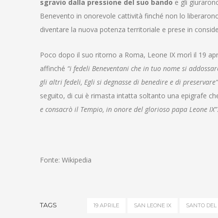
sgravio dalla pressione del suo bando
e gli giuraro
Benevento in onorevole cattività finché non lo liberaron
diventare la nuova potenza territoriale e prese in consid
Poco dopo il suo ritorno a Roma, Leone IX morì il 19 apri
affinché
“i fedeli Beneventani che in tuo nome si addossa
gli altri fedeli, Egli si degnasse di benedire e di preservare”
seguito, di cui è rimasta intatta soltanto una epigrafe ch
e consacrò il Tempio, in onore del glorioso papa Leone IX”
Fonte: Wikipedia
TAGS
19 APRILE
SAN LEONE IX
SANTO DEL