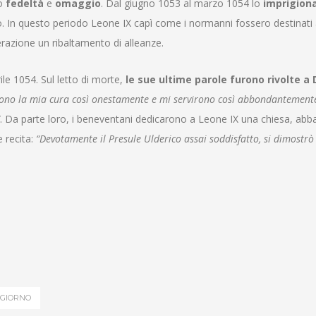
no
fedeltà
e
omaggio
. Dal giugno 1053 al marzo 1054 lo
imprigion
o. In questo periodo Leone IX capì come i normanni fossero destinati
erazione un ribaltamento di alleanze.
le 1054. Sul letto di morte,
le sue ultime parole furono rivolte a 
rono la mia cura così onestamente e mi servirono così abbondantemente,
. Da parte loro, i beneventani dedicarono a Leone IX una chiesa, abba
e recita:
“Devotamente il Presule Ulderico assai soddisfatto, si dimostrò
.
 GIORNO