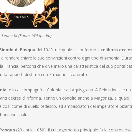
 Leone IX (Fonte: Wikipedia)
Sinodo di Pasqua
del 1049, nel quale si confermò il
celibato eccle
 rendere chiare le sue convinzioni contro ogni tipo di simonia. Duran
 la Francia, percorsi che divennero una caratteristica del suo pontifica
rando rapporti di stima con Ermanno il contratto.
onia
, e lo accompagnò a Colonia e ad Aquisgrana. A Reims indisse un
rtanti decreti di riforma. Tenne un concilio anche a Magonza, al quale
e così come di quello tedesco, ed ambasciatori dell’imperatore bizant
oni principali.
 Pasqua
(29 aprile 1050), il cui argomento principale fu la controversia