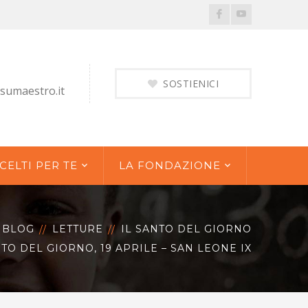
Facebook
Youtube
Profile
Profile
SOSTIENICI
sumaestro.it
CELTI PER TE
LA FONDAZIONE
BLOG
LETTURE
IL SANTO DEL GIORNO
TO DEL GIORNO, 19 APRILE – SAN LEONE IX