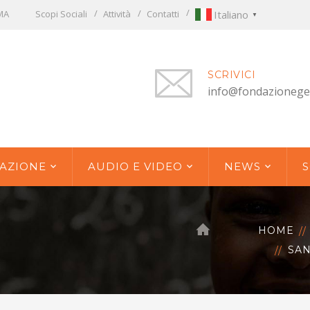
OMA
Scopi Sociali
Attività
Contatti
Italiano
▼
SCRIVICI
info@fondazionege
AZIONE
AUDIO E VIDEO
NEWS
S
HOME
SAN