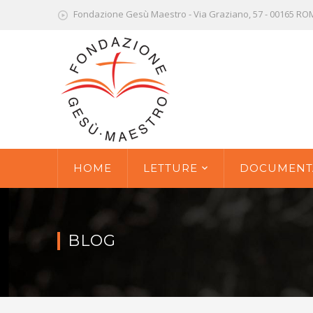
Fondazione Gesù Maestro - Via Graziano, 57 - 00165 R
HOME
LETTURE
DOCUMENT
BLOG