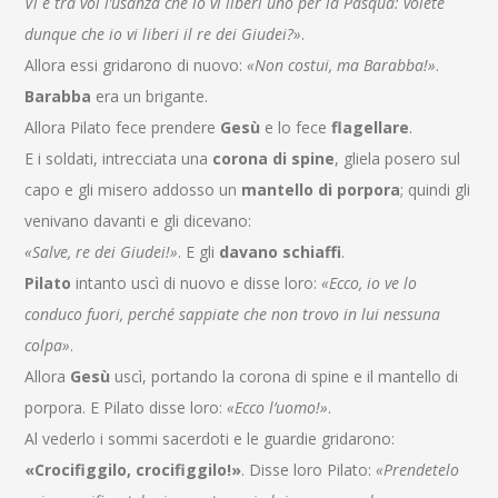
Vi è tra voi l’usanza che io vi liberi uno per la Pasqua: volete
dunque che io vi liberi il re dei Giudei?»
.
Allora essi gridarono di nuovo:
«Non costui, ma Barabba!»
.
Barabba
era un brigante.
Allora Pilato fece prendere
Gesù
e lo fece
flagellare
.
E i soldati, intrecciata una
corona di spine
, gliela posero sul
capo e gli misero addosso un
mantello di porpora
; quindi gli
venivano davanti e gli dicevano:
«Salve, re dei Giudei!»
. E gli
davano schiaffi
.
Pilato
intanto uscì di nuovo e disse loro:
«Ecco, io ve lo
conduco fuori, perché sappiate che non trovo in lui nessuna
colpa»
.
Allora
Gesù
uscì, portando la corona di spine e il mantello di
porpora. E Pilato disse loro:
«Ecco l’uomo!»
.
Al vederlo i sommi sacerdoti e le guardie gridarono:
«Crocifiggilo, crocifiggilo!»
. Disse loro Pilato:
«Prendetelo