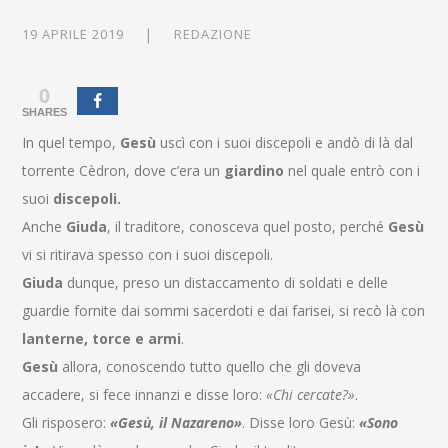
19 APRILE 2019
REDAZIONE
0
SHARES
In quel tempo,
Gesù
uscì con i suoi discepoli e andò di là dal
torrente Cèdron, dove c’era un
giardino
nel quale entrò con i
suoi
discepoli.
Anche
Giuda
, il traditore, conosceva quel posto, perché
Gesù
vi si ritirava spesso con i suoi discepoli.
Giuda
dunque, preso un distaccamento di soldati e delle
guardie fornite dai sommi sacerdoti e dai farisei, si recò là con
lanterne, torce e armi
.
Gesù
allora, conoscendo tutto quello che gli doveva
accadere, si fece innanzi e disse loro:
«Chi cercate?»
.
Gli risposero:
«Gesù, il Nazareno»
. Disse loro Gesù:
«Sono