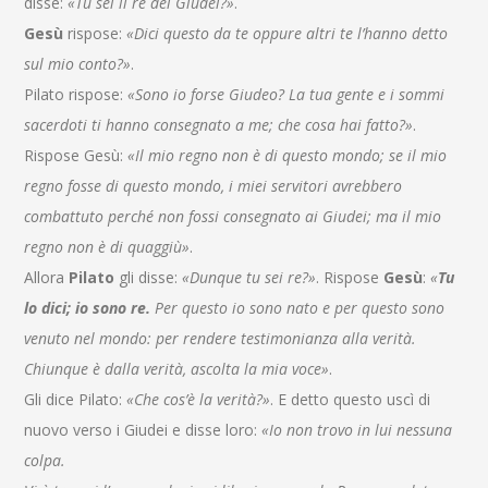
disse:
«Tu sei il re dei Giudei?»
.
Gesù
rispose:
«Dici questo da te oppure altri te l’hanno detto
sul mio conto?»
.
Pilato rispose:
«Sono io forse Giudeo? La tua gente e i sommi
sacerdoti ti hanno consegnato a me; che cosa hai fatto?»
.
Rispose Gesù:
«Il mio regno non è di questo mondo; se il mio
regno fosse di questo mondo, i miei servitori avrebbero
combattuto perché non fossi consegnato ai Giudei; ma il mio
regno non è di quaggiù»
.
Allora
Pilato
gli disse:
«Dunque tu sei re?»
. Rispose
Gesù
:
«
Tu
lo dici; io sono re.
Per questo io sono nato e per questo sono
venuto nel mondo: per rendere testimonianza alla verità.
Chiunque è dalla verità, ascolta la mia voce»
.
Gli dice Pilato:
«Che cos’è la verità?»
. E detto questo uscì di
nuovo verso i Giudei e disse loro:
«Io non trovo in lui nessuna
colpa.