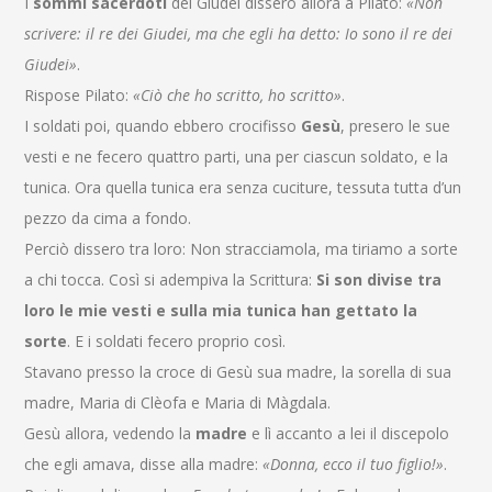
I
sommi sacerdoti
dei Giudei dissero allora a Pilato:
«Non
scrivere: il re dei Giudei, ma che egli ha detto: Io sono il re dei
Giudei»
.
Rispose Pilato:
«Ciò che ho scritto, ho scritto»
.
I soldati poi, quando ebbero crocifisso
Gesù
, presero le sue
vesti e ne fecero quattro parti, una per ciascun soldato, e la
tunica. Ora quella tunica era senza cuciture, tessuta tutta d’un
pezzo da cima a fondo.
Perciò dissero tra loro: Non stracciamola, ma tiriamo a sorte
a chi tocca. Così si adempiva la Scrittura:
Si son divise tra
loro le mie vesti e sulla mia tunica han gettato la
sorte
. E i soldati fecero proprio così.
Stavano presso la croce di Gesù sua madre, la sorella di sua
madre, Maria di Clèofa e Maria di Màgdala.
Gesù allora, vedendo la
madre
e lì accanto a lei il discepolo
che egli amava, disse alla madre:
«Donna, ecco il tuo figlio!»
.