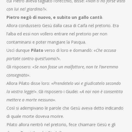
cui Pietro aveva tagliato l’orecchio, disse:
«Non ti ho forse visto
con lui nel giardino?»
.
Pietro negò di nuovo, e subito un gallo cantò
.
Allora condussero Gesù dalla casa di Caifa nel pretorio. Era
l’alba ed essi non vollero entrare nel pretorio per non
contaminarsi e poter mangiare la Pasqua.
Uscì dunque
Pilato
verso di loro e domandò:
«Che accusa
portate contro quest’uomo?»
.
Gli risposero:
«Se non fosse un malfattore, non te l’avremmo
consegnato»
.
Allora Pilato disse loro:
«Prendetelo voi e giudicatelo secondo
la vostra legge!»
. Gli risposero i Giudei:
«A noi non è consentito
mettere a morte nessuno»
.
Così si adempivano le parole che Gesù aveva detto indicando
di quale morte doveva morire.
Pilato allora rientrò nel pretorio, fece chiamare Gesù e gli