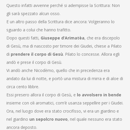
Questo infatti avvenne perché si adempisse la Scrittura: Non
gli sarà spezzato alcun osso.
E un altro passo della Scrittura dice ancora: Volgeranno lo
sguardo a colui che hanno trafitto.
Dopo questi fatti,
Giuseppe d’Arimatèa
, che era discepolo
di Gesù, ma di nascosto per timore dei Giudei, chiese a Pilato
di
prendere
il corpo di Gesù
. Pilato lo concesse. Allora egli
andò e prese il corpo di Gesù.
Vi andò anche Nicodèmo, quello che in precedenza era
andato da lui di notte, e portò una mistura di mirra e di aloe di
circa cento libbre.
Essi presero allora il corpo di Gesù, e
lo avvolsero in bende
insieme con oli aromatici, com’è usanza seppellire per i Giudei.
Ora, nel luogo dove era stato crocifisso, vi era un giardino e
nel giardino
un sepolcro nuovo
, nel quale nessuno era stato
ancora deposto.