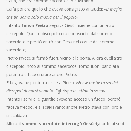
Caifa, che era sommo sacerdote in quell’anno.
Caifa poi era quello che aveva consigliato ai Giudei:
«E’ meglio
che un uomo solo muoia per il popolo»
.
Intanto
Simon Pietro
seguiva Gesù insieme con un altro
discepolo. Questo discepolo era conosciuto dal sommo
sacerdote e perciò entrò con Gesù nel cortile del sommo
sacerdote;
Pietro invece si fermò fuori, vicino alla porta. Allora quell’altro
discepolo, noto al sommo sacerdote, tornò fuori, parlò alla
portinaia e fece entrare anche Pietro.
E la giovane portinaia disse a Pietro:
«Forse anche tu sei dei
discepoli di quest’uomo?»
. Egli rispose:
«Non lo sono»
.
Intanto i servi e le guardie avevano acceso un fuoco, perché
faceva freddo, e si scaldavano; anche Pietro stava con loro e
si scaldava.
Allora
il sommo sacerdote interrogò Gesù
riguardo ai suoi