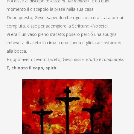
Poi disse al discepolo:
«Ecco la tua madre!»
. E da quel
momento il discepolo la prese nella sua casa.
Dopo questo, Gesù, sapendo che ogni cosa era stata ormai
compiuta, disse per adempiere la Scrittura:
«Ho sete»
.
Vi era lì un vaso pieno d’aceto; posero perciò una spugna
imbevuta di aceto in cima a una canna e gliela accostarono
alla bocca.
E dopo aver ricevuto l’aceto, Gesù disse:
«Tutto è compiuto!»
.
E, chinato il capo, spirò
.