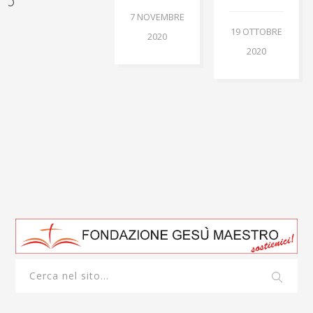
ATO
7 NOVEMBRE
19 OTTOBRE
2020
2020