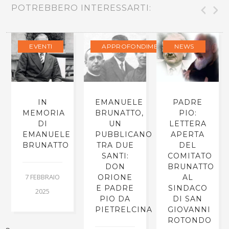
POTREBBERO INTERESSARTI:
EVENTI
APPROFONDIMENTI
NEWS
IN
EMANUELE
PADRE
MEMORIA
BRUNATTO,
PIO:
DI
UN
LETTERA
EMANUELE
PUBBLICANO
APERTA
BRUNATTO
TRA DUE
DEL
E
SANTI:
COMITATO
DON
BRUNATTO
7 FEBBRAIO
ORIONE
AL
E PADRE
SINDACO
2025
PIO DA
DI SAN
PIETRELCINA
GIOVANNI
ROTONDO