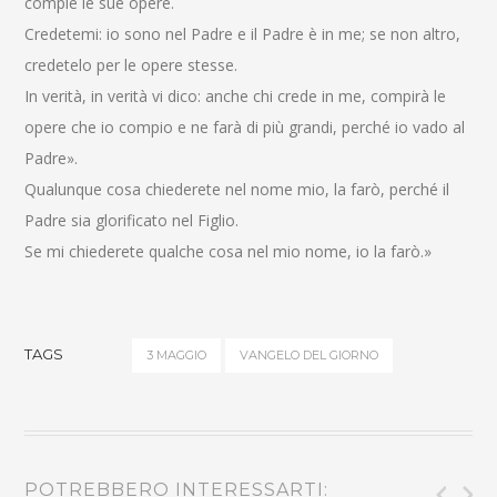
compie le sue opere.
Credetemi: io sono nel Padre e il Padre è in me; se non altro,
credetelo per le opere stesse.
In verità, in verità vi dico: anche chi crede in me, compirà le
opere che io compio e ne farà di più grandi, perché io vado al
Padre».
Qualunque cosa chiederete nel nome mio, la farò, perché il
Padre sia glorificato nel Figlio.
Se mi chiederete qualche cosa nel mio nome, io la farò.»
TAGS
3 MAGGIO
VANGELO DEL GIORNO
POTREBBERO INTERESSARTI: