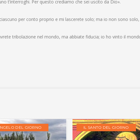
no t’interroghi. Per questo crediamo che sei uscito da Dio».
te ciascuno per conto proprio e mi lascerete solo; ma io non sono solo, 
vrete tribolazione nel mondo, ma abbiate fiducia; io ho vinto il mondo
ANGELO DEL GIORNO
IL SANTO DEL GIORNO