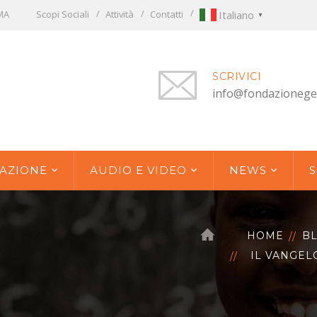
OMA
Scopi Sociali
Attività
Contatti
Italiano
▼
SCRIVICI
info@fondazionege
AZIONE
AUDIO E VIDEO
NEWS
S
HOME
B
IL VANGEL