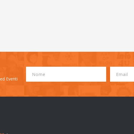
 ed Eventi
▼