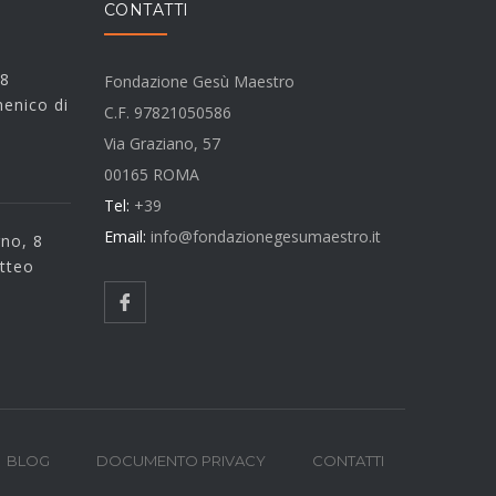
CONTATTI
 8
Fondazione Gesù Maestro
enico di
C.F. 97821050586
Via Graziano, 57
00165 ROMA
Tel:
+39
Email:
info@fondazionegesumaestro.it
rno, 8
tteo
BLOG
DOCUMENTO PRIVACY
CONTATTI