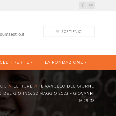
Facebook
Youtube
Profile
Profile
SOSTIENICI
sumaestro.it
CELTI PER TE
LA FONDAZIONE
LOG
LETTURE
IL VANGELO DEL GIORNO
O DEL GIORNO, 22 MAGGIO 2023 – GIOVANNI
16,29-33