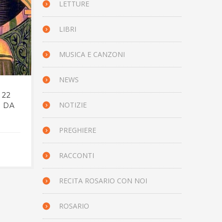
LETTURE
LIBRI
MUSICA E CANZONI
NEWS
 22
IL VANGELO DEL GIORNO,
IL 
NOTIZIE
A DA
22 MAGGIO 2025 –
22 
GIOVANNI 15,9-11
PREGHIERE
21 MAGGIO 2025
RACCONTI
RECITA ROSARIO CON NOI
ROSARIO