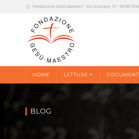
Fondazione Gesù Maestro - Via Graziano, 57 - 00165 R
HOME
LETTURE
DOCUMENT
BLOG