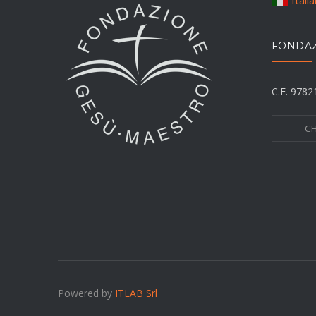
Itali
FONDAZ
C.F. 978
CH
Powered by
ITLAB Srl