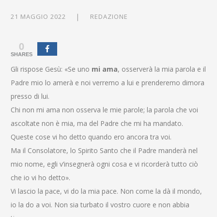
21 MAGGIO 2022
REDAZIONE
0
SHARES
Gli rispose Gesù: «Se uno
mi ama
, osserverà la mia parola e il
Padre mio lo amerà e noi verremo a lui e prenderemo dimora
presso di lui.
Chi non mi ama non osserva le mie parole; la parola che voi
ascoltate non è mia, ma del Padre che mi ha mandato.
Queste cose vi ho detto quando ero ancora tra voi.
Ma il Consolatore, lo Spirito Santo che il Padre manderà nel
mio nome, egli v’insegnerà ogni cosa e vi ricorderà tutto ciò
che io vi ho detto».
Vi lascio la pace, vi do la mia pace. Non come la dà il mondo,
io la do a voi. Non sia turbato il vostro cuore e non abbia