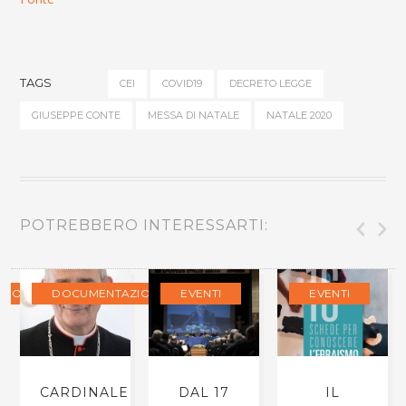
TAGS
CEI
COVID19
DECRETO LEGGE
GIUSEPPE CONTE
MESSA DI NATALE
NATALE 2020
POTREBBERO INTERESSARTI:
ZIONE
DOCUMENTAZIONE
EVENTI
EVENTI
CARDINALE
DAL 17
IL