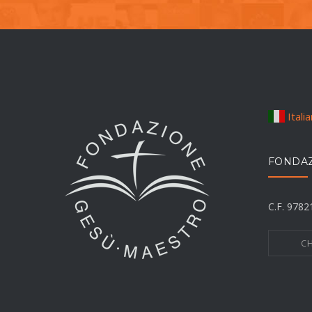
Itali
FONDAZ
C.F. 978
CH