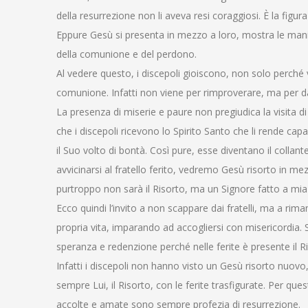
della resurrezione non li aveva resi coraggiosi. È la figu
Eppure Gesù si presenta in mezzo a loro, mostra le mani, 
della comunione e del perdono.
Al vedere questo, i discepoli gioiscono, non solo perc
comunione. Infatti non viene per rimproverare, ma per d
La presenza di miserie e paure non pregiudica la visita 
che i discepoli ricevono lo Spirito Santo che li rende ca
il Suo volto di bontà. Così pure, esse diventano il collante
avvicinarsi al fratello ferito, vedremo Gesù risorto in me
purtroppo non sarà il Risorto, ma un Signore fatto a mi
Ecco quindi l’invito a non scappare dai fratelli, ma a ri
propria vita, imparando ad accogliersi con misericordia. S
speranza e redenzione perché nelle ferite è presente il R
Infatti i discepoli non hanno visto un Gesù risorto nuovo,
sempre Lui, il Risorto, con le ferite trasfigurate. Per que
accolte e amate sono sempre profezia di resurrezione.