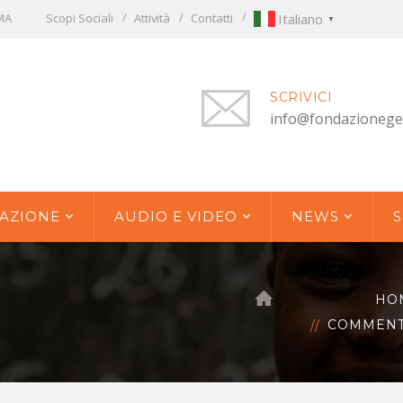
OMA
Scopi Sociali
Attività
Contatti
Italiano
▼
SCRIVICI
info@fondazionege
AZIONE
AUDIO E VIDEO
NEWS
S
HO
COMMENTO