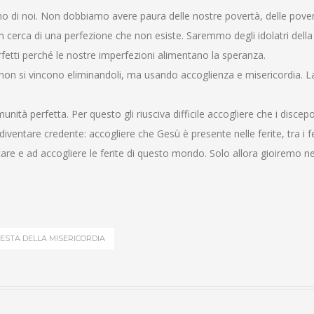
no di noi. Non dobbiamo avere paura delle nostre povertà, delle pover
 cerca di una perfezione che non esiste. Saremmo degli idolatri della
rfetti perché le nostre imperfezioni alimentano la speranza.
i non si vincono eliminandoli, ma usando accoglienza e misericordia. L
à perfetta. Per questo gli riusciva difficile accogliere che i discepol
iventare credente: accogliere che Gesù è presente nelle ferite, tra i fer
care e ad accogliere le ferite di questo mondo. Solo allora gioiremo n
ESTA DELLA MISERICORDIA