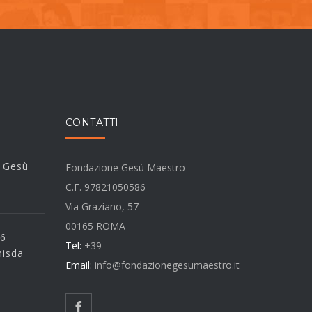
CONTATTI
i Gesù
Fondazione Gesù Maestro
C.F. 97821050586
Via Graziano, 57
00165 ROMA
 6
Tel:
+39
misda
Email:
info@fondazionegesumaestro.it