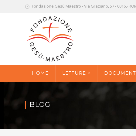
Fondazione Gesù Maestro - Via Graziano, 57 - 00165 R
HOME
LETTURE
DOCUMENT
BLOG