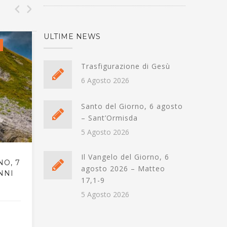
ULTIME NEWS
IL VANGELO DEL GIORNO
IL 
Trasfigurazione di Gesù
6 Agosto 2026
Santo del Giorno, 6 agosto
– Sant’Ormisda
5 Agosto 2026
Il Vangelo del Giorno, 6
NO, 7
IL VANGELO DEL GIORNO, 7
IL V
agosto 2026 – Matteo
NNI
APRILE 2023 – GIOVANNI
APR
17,1-9
18,1-40.19,1-42
5 Agosto 2026
6 APRILE 2023