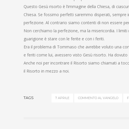
Questo Gesù risorto è l’immagine della Chiesa, di ciascu
Chiesa. Se fossimo perfetti saremmo disperati, sempre in
perfezione. Al contrario siamo contenti di non essere pe
Non cerchiamo la perfezione, ma la misericordia. I limit
guarigione è stare con le ferite e con i feriti.
Era il problema di Tommaso che avrebbe voluto una comunit
e feriti come lui, avessero visto Gesù risorto. Ha dovuto d
Anche noi per incontrare il Risorto siamo chiamati a toc
il Risorto in mezzo a noi.
TAGS
7 APRILE
COMMENTO AL VANGELO
F