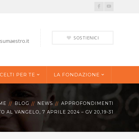
Facebook
Youtube
Profile
Profile
SOSTIENICI
sumaestro.it
CELTI PER TE
LA FONDAZIONE
ME
BLOG
NEWS
APPROFONDIMENTI
 AL VANGELO, 7 APRILE 2024 – GV 20,19-31