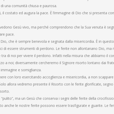
ra di una comunità chiusa e paurosa.
il costato ed augura la pace. È l’immagine di Dio che si presenta con
hé vedono Gesù vivo, ma perché comprendono che la Sua venuta è segn
are pace.
di Dio, che è sempre benevola e segnata dalla misericordia. È in quest
paci di essere strumenti di perdono. Le ferite non allontanano Dio, m
 tra di noi per vivere il perdono. Infatti nella misura che abbiamo il co
zzo a noi; diversamente cercheremo il Signore risorto lontano dai fratel
a immagine e somiglianza.
manere con loro esercitando accoglienza e misericordia, a non scappare
olo allora vedremo presente il Risorto con le ferite glorificate, segno 
isorto.
 “pulito”, ma un Gesù che conserva i segni delle ferite della crocifissio
sto anche le nostre ferite possono essere trasfigurate e guarite. Le fer