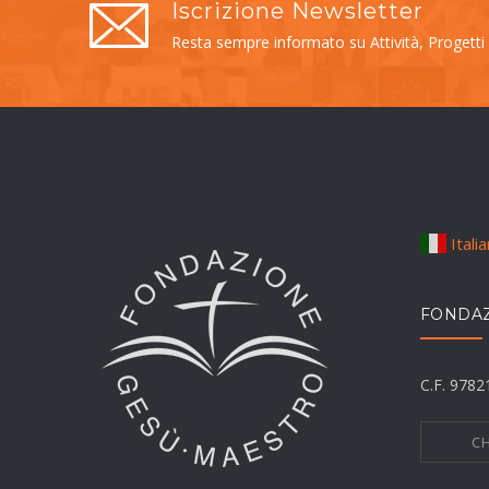
Iscrizione Newsletter
Resta sempre informato su Attività, Progetti
Itali
FONDAZ
C.F. 978
CH