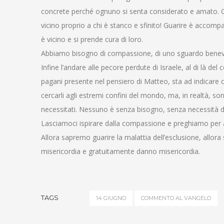
concrete perché ognuno si senta considerato e amato. Gua
vicino proprio a chi è stanco e sfinito! Guarire è accom
è vicino e si prende cura di loro.
Abbiamo bisogno di compassione, di uno sguardo benevolo
Infine l’andare alle pecore perdute di Israele, al di là del 
pagani presente nel pensiero di Matteo, sta ad indicare 
cercarli agli estremi confini del mondo, ma, in realtà, s
necessitati. Nessuno è senza bisogno, senza necessità 
Lasciamoci ispirare dalla compassione e preghiamo pe
Allora sapremo guarire la malattia dell’esclusione, allor
misericordia e gratuitamente danno misericordia.
TAGS
14 GIUGNO
COMMENTO AL VANGELO