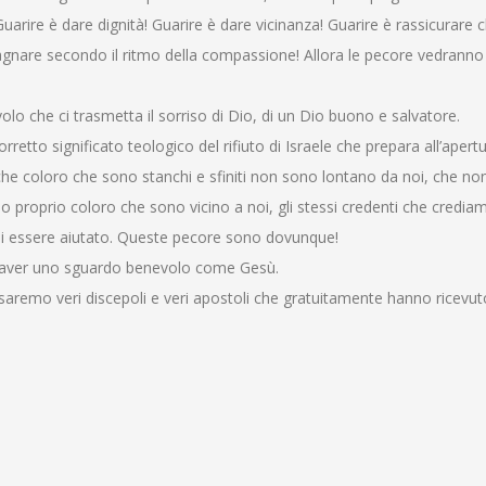
rire è dare dignità! Guarire è dare vicinanza! Guarire è rassicurare 
pagnare secondo il ritmo della compassione! Allora le pecore vedranno
 che ci trasmetta il sorriso di Dio, di un Dio buono e salvatore.
corretto significato teologico del rifiuto di Israele che prepara all’apertu
che coloro che sono stanchi e sfiniti non sono lontano da noi, che no
ono proprio coloro che sono vicino a noi, gli stessi credenti che credi
di essere aiutato. Queste pecore sono dovunque!
r aver uno sguardo benevolo come Gesù.
a saremo veri discepoli e veri apostoli che gratuitamente hanno ricevut