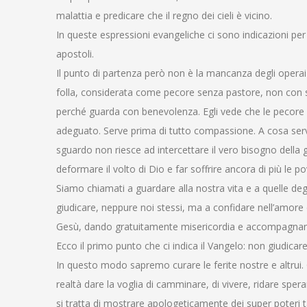
malattia e predicare che il regno dei cieli è vicino.
In queste espressioni evangeliche ci sono indicazioni per
apostoli.
Il punto di partenza però non è la mancanza degli operai
folla, considerata come pecore senza pastore, non con s
perché guarda con benevolenza. Egli vede che le pecore 
adeguato. Serve prima di tutto compassione. A cosa serv
sguardo non riesce ad intercettare il vero bisogno della 
deformare il volto di Dio e far soffrire ancora di più le 
Siamo chiamati a guardare alla nostra vita e a quelle de
giudicare, neppure noi stessi, ma a confidare nell’amor
Gesù, dando gratuitamente misericordia e accompagnan
Ecco il primo punto che ci indica il Vangelo: non giudic
In questo modo sapremo curare le ferite nostre e altrui. G
realtà dare la voglia di camminare, di vivere, ridare spe
si tratta di mostrare apologeticamente dei super poteri t