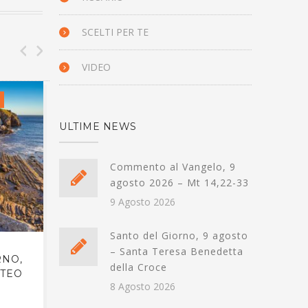
SCELTI PER TE
VIDEO
IL VANGELO DEL GIORNO
IL 
ULTIME NEWS
Commento al Vangelo, 9
agosto 2026 – Mt 14,22-33
9 Agosto 2026
Santo del Giorno, 9 agosto
– Santa Teresa Benedetta
RNO,
IL VANGELO DEL GIORNO,
IL 
della Croce
TTEO
14 GIUGNO 2024 – MATTEO
14 
8 Agosto 2026
5,27-32