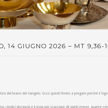
14 GIUGNO 2026 – MT 9,36-1
si del brano del Vangelo. Ecco quindi l’invito a pregare perché il Sig
dici discepoli e li invia per scacciare gli spiriti impuri, guarire ogn