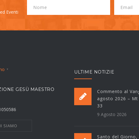
 ed Eventi
ano
▼
ULTIME NOTIZIE
IONE GESÙ MAESTRO
Commento al Vang
agosto 2026 – Mt
33
21050586
9 Agosto 2026
I SIAMO
Santo del Giorno,