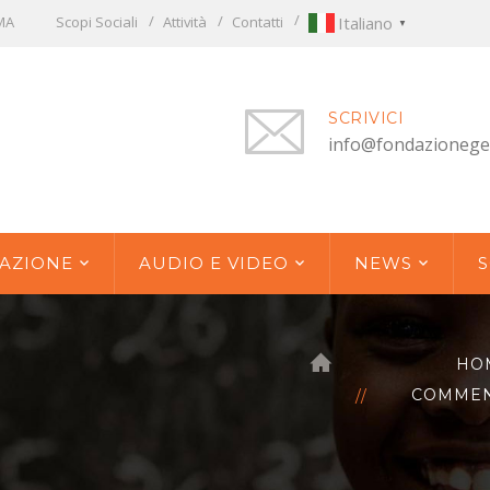
OMA
Scopi Sociali
Attività
Contatti
Italiano
▼
SCRIVICI
info@fondazionege
AZIONE
AUDIO E VIDEO
NEWS
S
HO
COMMENT