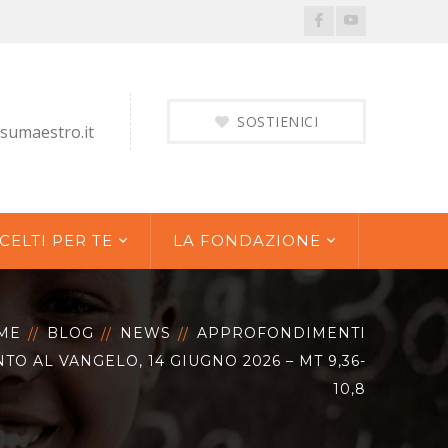
Facebook
Youtube
Profile
Profile
SOSTIENICI
sumaestro.it
CELTI PER TE
LA FONDAZIONE
ME
BLOG
NEWS
APPROFONDIMENTI
O AL VANGELO, 14 GIUGNO 2026 – MT 9,36-
10,8