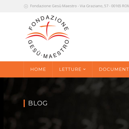
Fondazione Gesù Maestro - Via Graziano, 57 - 00165 R
HOME
LETTURE
DOCUMENT
BLOG