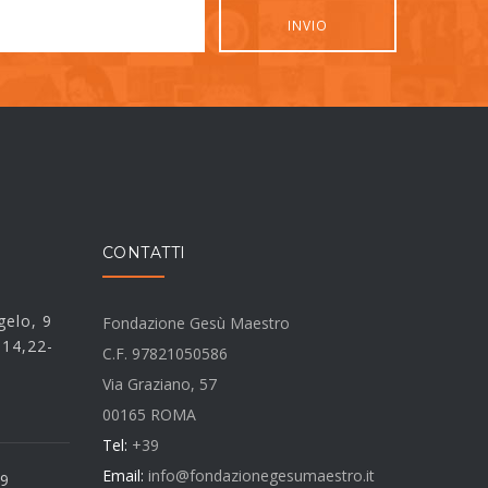
CONTATTI
elo, 9
Fondazione Gesù Maestro
 14,22-
C.F. 97821050586
Via Graziano, 57
00165 ROMA
Tel:
+39
Email:
info@fondazionegesumaestro.it
 9