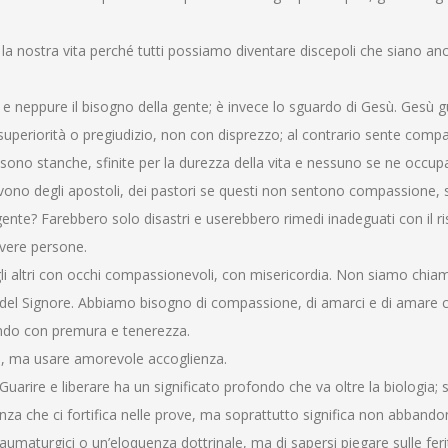
 la nostra vita perché tutti possiamo diventare discepoli che siano an
 e neppure il bisogno della gente; è invece lo sguardo di Gesù. Gesù g
uperiorità o pregiudizio, non con disprezzo; al contrario sente comp
sono stanche, sfinite per la durezza della vita e nessuno se ne occu
ono degli apostoli, dei pastori se questi non sentono compassione, se
gente? Farebbero solo disastri e userebbero rimedi inadeguati con il ri
povere persone.
gli altri con occhi compassionevoli, con misericordia. Non siamo chiam
e del Signore. Abbiamo bisogno di compassione, di amarci e di amare
do con premura e tenerezza.
are, ma usare amorevole accoglienza.
uarire e liberare ha un significato profondo che va oltre la biologia; si
ranza che ci fortifica nelle prove, ma soprattutto significa non abband
aumaturgici o un’eloquenza dottrinale, ma di sapersi piegare sulle feri