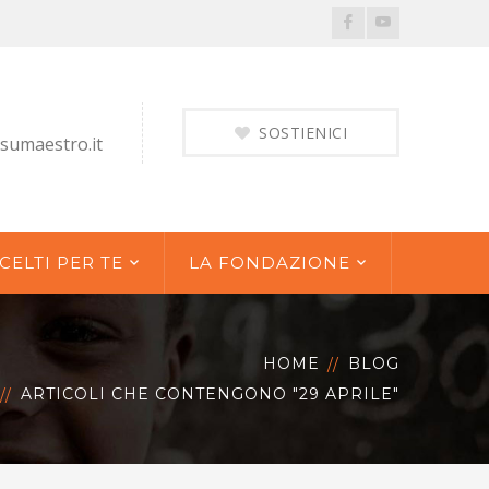
Facebook
Youtube
Profile
Profile
SOSTIENICI
sumaestro.it
CELTI PER TE
LA FONDAZIONE
HOME
BLOG
ARTICOLI CHE CONTENGONO "29 APRILE"