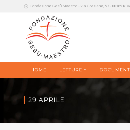
Fondazione Gesù Maestro - Via Graziano, 57 - 00165 R
HOME
LETTURE
DOCUMENT
29 APRILE