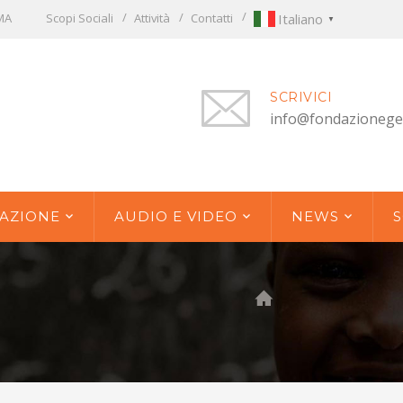
OMA
Scopi Sociali
Attività
Contatti
Italiano
▼
SCRIVICI
info@fondazionege
AZIONE
AUDIO E VIDEO
NEWS
S