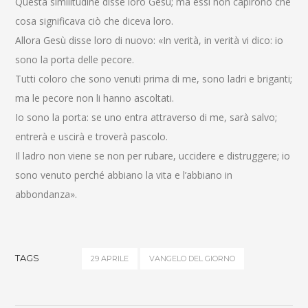
Questa similitudine disse loro Gesù; ma essi non capirono che
cosa significava ciò che diceva loro.
Allora Gesù disse loro di nuovo: «In verità, in verità vi dico: io
sono la porta delle pecore.
Tutti coloro che sono venuti prima di me, sono ladri e briganti;
ma le pecore non li hanno ascoltati.
Io sono la porta: se uno entra attraverso di me, sarà salvo;
entrerà e uscirà e troverà pascolo.
Il ladro non viene se non per rubare, uccidere e distruggere; io
sono venuto perché abbiano la vita e l’abbiano in
abbondanza».
TAGS
29 APRILE
VANGELO DEL GIORNO