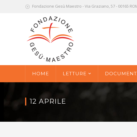
Fondazione Gesù Maestro - Via Graziano, 57 - 00165 R
HOME
LETTURE
DOCUMENT
12 APRILE