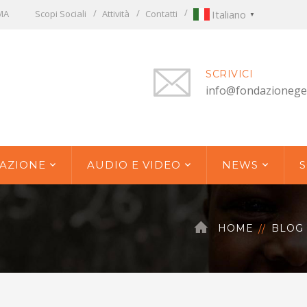
OMA
Scopi Sociali
Attività
Contatti
Italiano
▼
SCRIVICI
info@fondazionege
AZIONE
AUDIO E VIDEO
NEWS
S
HOME
BLOG