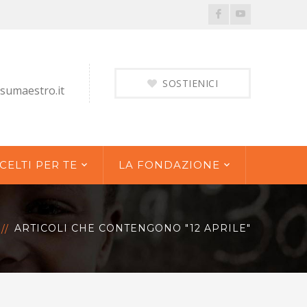
Facebook
Youtube
Profile
Profile
SOSTIENICI
sumaestro.it
CELTI PER TE
LA FONDAZIONE
ARTICOLI CHE CONTENGONO "12 APRILE"