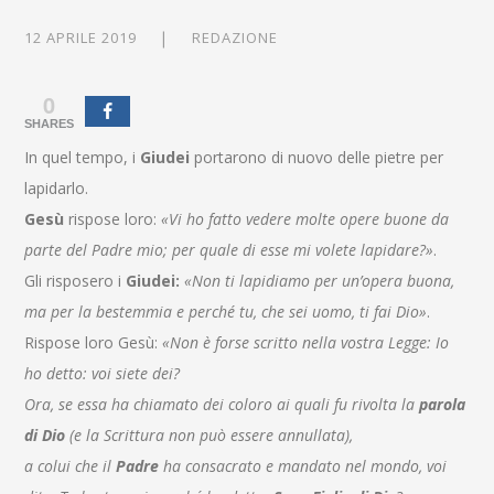
12 APRILE 2019
REDAZIONE
0
SHARES
In quel tempo, i
Giudei
portarono di nuovo delle pietre per
lapidarlo.
Gesù
rispose loro:
«Vi ho fatto vedere molte opere buone da
parte del Padre mio; per quale di esse mi volete lapidare?»
.
Gli risposero i
Giudei:
«Non ti lapidiamo per un’opera buona,
ma per la bestemmia e perché tu, che sei uomo, ti fai Dio»
.
Rispose loro Gesù:
«Non è forse scritto nella vostra Legge: Io
ho detto: voi siete dei?
Ora, se essa ha chiamato dei coloro ai quali fu rivolta la
parola
di Dio
(e la Scrittura non può essere annullata),
a colui che il
Padre
ha consacrato e mandato nel mondo, voi