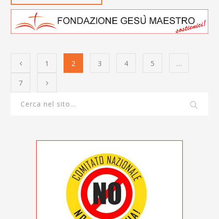
1
2
3
4
5
…
7