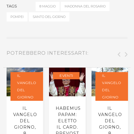
TAGS
8 MAGGIO
MADONNA DEL ROSARIO
POMPEI
SANTO DEL GIORNO
POTREBBERO INTERESSARTI:
IL
EVENTI
IL
VANGELO
VANGELO
DEL
DEL
GIORNO
GIORNO
IL
HABEMUS
IL
VANGELO
PAPAM:
VANGELO
DEL
ELETTO
DEL
GIORNO,
IL CARD.
GIORNO,
8
PREVOST
8