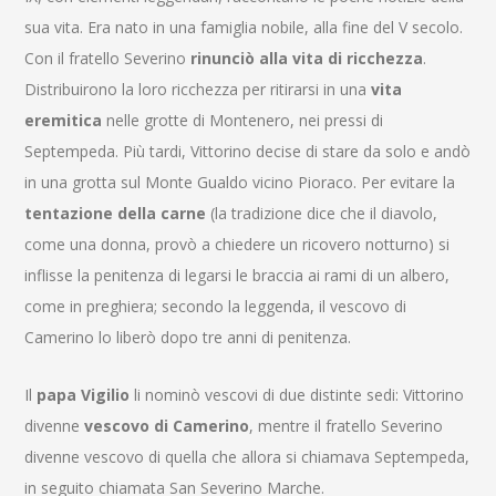
sua vita. Era nato in una famiglia nobile, alla fine del V secolo.
Con il fratello Severino
rinunciò alla vita di ricchezza
.
Distribuirono la loro ricchezza per ritirarsi in una
vita
eremitica
nelle grotte di Montenero, nei pressi di
Septempeda. Più tardi, Vittorino decise di stare da solo e andò
in una grotta sul Monte Gualdo vicino Pioraco. Per evitare la
tentazione della carne
(la tradizione dice che il diavolo,
come una donna, provò a chiedere un ricovero notturno) si
inflisse la penitenza di legarsi le braccia ai rami di un albero,
come in preghiera; secondo la leggenda, il vescovo di
Camerino lo liberò dopo tre anni di penitenza.
Il
papa Vigilio
li nominò vescovi di due distinte sedi: Vittorino
divenne
vescovo di Camerino
, mentre il fratello Severino
divenne vescovo di quella che allora si chiamava Septempeda,
in seguito chiamata San Severino Marche.