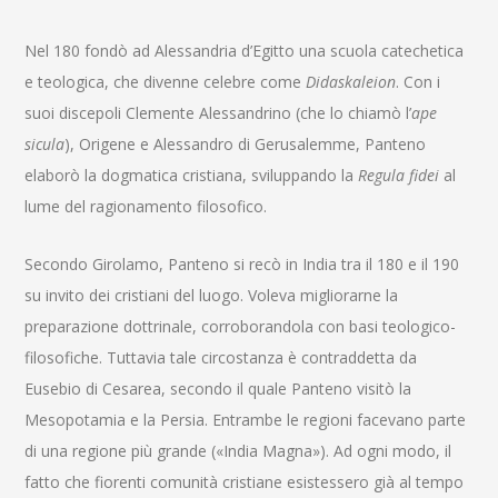
Nel 180 fondò ad Alessandria d’Egitto una scuola catechetica
e teologica, che divenne celebre come
Didaskaleion
. Con i
suoi discepoli Clemente Alessandrino (che lo chiamò l’
ape
sicula
), Origene e Alessandro di Gerusalemme, Panteno
elaborò la dogmatica cristiana, sviluppando la
Regula fidei
al
lume del ragionamento filosofico.
Secondo Girolamo, Panteno si recò in India tra il 180 e il 190
su invito dei cristiani del luogo. Voleva migliorarne la
preparazione dottrinale, corroborandola con basi teologico-
filosofiche. Tuttavia tale circostanza è contraddetta da
Eusebio di Cesarea, secondo il quale Panteno visitò la
Mesopotamia e la Persia. Entrambe le regioni facevano parte
di una regione più grande («India Magna»). Ad ogni modo, il
fatto che fiorenti comunità cristiane esistessero già al tempo