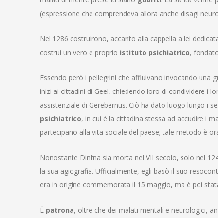
(espressione che comprendeva allora anche disagi neurol
Nel 1286 costruirono, accanto alla cappella a lei dedica
costruì un vero e proprio
istituto psichiatrico
, fondato
Essendo però i pellegrini che affluivano invocando una gr
inizi ai cittadini di Geel, chiedendo loro di condividere i lor
assistenziale di Gerebernus. Ciò ha dato luogo lungo i 
psichiatrico
, in cui è la cittadina stessa ad accudire i
partecipano alla vita sociale del paese; tale metodo è 
Nonostante Dinfna sia morta nel VII secolo, solo nel 124
la sua agiografia. Ufficialmente, egli basò il suo resocont
era in origine commemorata il 15 maggio
, ma è poi sta
È
patrona
, oltre che dei malati mentali e neurologici, a