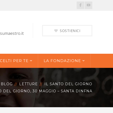
Facebook
Youtube
Profile
Profile
SOSTIENICI
sumaestro.it
CELTI PER TE
LA FONDAZIONE
BLOG
LETTURE
IL SANTO DEL GIORNO
O DEL GIORNO, 30 MAGGIO – SANTA DINFNA