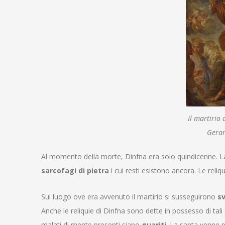
Il martirio
Gerar
Al momento della morte, Dinfna era solo quindicenne. La 
sarcofagi di pietra
i cui resti esistono ancora
. Le reli
Sul luogo ove era avvenuto il martirio si susseguirono
sv
Anche le reliquie di Dinfna sono dette in possesso di tali
malati di mente presenti siano
guariti
. La santa venne p