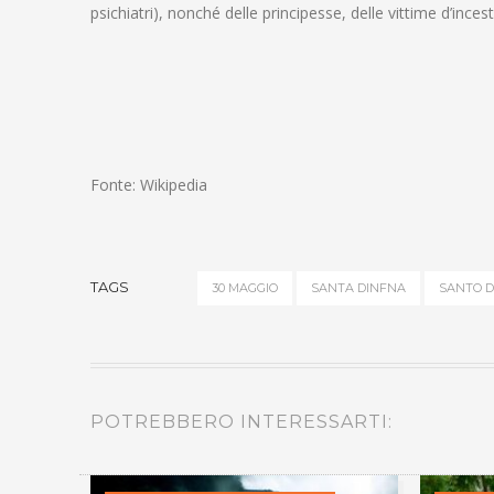
psichiatri), nonché delle principesse, delle vittime d’incesto
Fonte: Wikipedia
TAGS
30 MAGGIO
SANTA DINFNA
SANTO D
POTREBBERO INTERESSARTI: