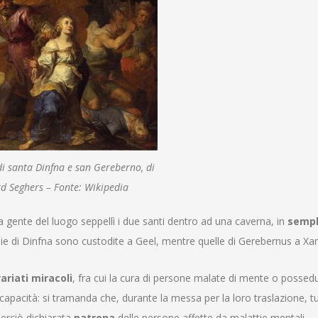
 di santa Dinfna e san Gereberno, di
d Seghers – Fonte: Wikipedia
gente del luogo seppellì i due santi dentro ad una caverna, in
sempl
quie di Dinfna sono custodite a Geel, mentre quelle di Gerebernus a Xa
ariati miracoli
, fra cui la cura di persone malate di mente o possedu
 capacità
: si tramanda che, durante la messa per la loro traslazione, tut
erciò dichiarata
patrona
delle persone affette da malattie mentali