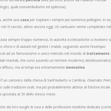
ogici, quali sonnambulismo ed epilessia).
ta, anche una
casa
per ospitare i sempre più numerosi pellegrini. In se
 nel IX secolo, attivo ancora oggi
. Un santuario venne completato nel
azia sempre troppo numerosi, le autorità ecclesiastiche si rivolsero si
o sforzi e di aiutarli nel gestire i malati
, seguendo anche l’esempio
secoli ad un famosissimo e unico metodo nel mondo di
trattamento
 malati mentali, che sono (usando un termine moderno) deistituzionalizz
ora diffuso, ma ai tempi era estremamente
innovativo
.
7 un canonico della chiesa di Sant’Auberto a Cambrai, chiamato Piero
o sulle tradizioni orali, ma più probabilmente attinse al folclore locale
ta spostata al 30 dello stesso mese
.
nche dei loro luoghi di cura e delle professioni mediche dedicate (come