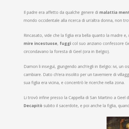
Il padre era affetto da qualche genere di
malattia men
mondo occidentale alla ricerca di un’altra donna, non tr
Rincasato, vide che la figlia era bella quanto la madre e, r
mire incestuose
,
fuggì
col suo anziano confessore Ger
circondavano la foresta di Geel (ora in Belgio)
.
Damon li inseguì, giungendo anch’egli in Belgio: ivi, un o
cambiare. Dato ch’era insolito per un taverniere di villa
sua figlia era vicina, e concentrò le ricerche nella zona
.
Li trovò infine presso la Cappella di San Martino a Geel d
Decapitò
subito il sacerdote, e poi anche la figlia, qua