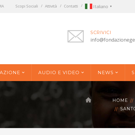
OMA
Scopi Sociali
Attività
Contatti
Italiano
▼
SCRIVICI
info@fondazionege
AZIONE
AUDIO E VIDEO
NEWS
S
HOME
SANT