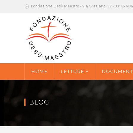
Fondazione Gesù Maestro - Via Graziano, 57 - 00165 R
HOME
LETTURE
DOCUMENT
BLOG