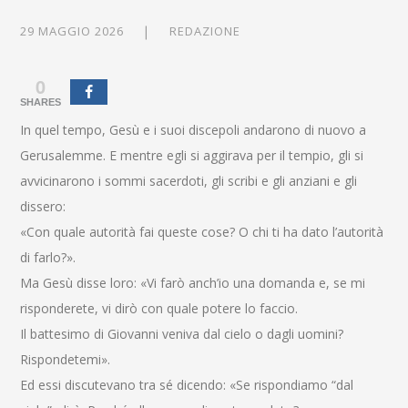
29 MAGGIO 2026
REDAZIONE
0
SHARES
In quel tempo, Gesù e i suoi discepoli andarono di nuovo a
Gerusalemme. E mentre egli si aggirava per il tempio, gli si
avvicinarono i sommi sacerdoti, gli scribi e gli anziani e gli
dissero:
«Con quale autorità fai queste cose? O chi ti ha dato l’autorità
di farlo?».
Ma Gesù disse loro: «Vi farò anch’io una domanda e, se mi
risponderete, vi dirò con quale potere lo faccio.
Il battesimo di Giovanni veniva dal cielo o dagli uomini?
Rispondetemi».
Ed essi discutevano tra sé dicendo: «Se rispondiamo “dal