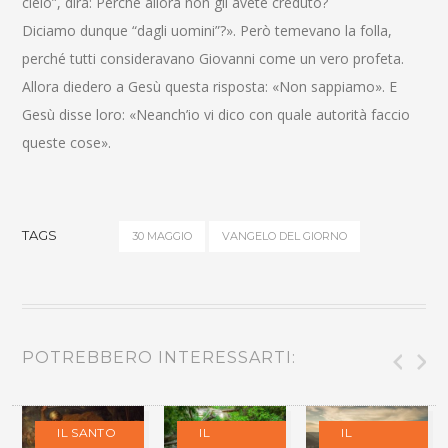
cielo”, dirà: Perché allora non gli avete creduto?
Diciamo dunque “dagli uomini”?». Però temevano la folla,
perché tutti consideravano Giovanni come un vero profeta.
Allora diedero a Gesù questa risposta: «Non sappiamo». E
Gesù disse loro: «Neanch’io vi dico con quale autorità faccio
queste cose».
TAGS
30 MAGGIO
VANGELO DEL GIORNO
POTREBBERO INTERESSARTI:
IL SANTO
IL
IL