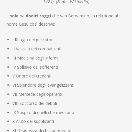
1424). (Fonte: Wikipedia)
Il
sole
ha
dodici raggi
che san Bernardino, in relazione al
nome Gesù così descrive:
I Rifugio dei peccatori
II Vessillo dei combattenti
III Medicina degli infermi
IV Sollievo dei sofferenti
V Onore dei credenti
VI Splendore degli evangelizzanti
VII Mercede degli operanti
VIII Soccorso dei deboli
IX Sospiro di quelli che meditano
X Aiuto dei supplicanti
XI Debolezza di chi contempla