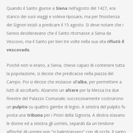
Quando il Santo giunse a
Siena
nell’agosto del 1427, era
stanco dei suoi viaggi e voleva riposare, ma per l’insistenza
dei Signori iniziò a predicare il 15 agosto. Si deve notare che i
Senesi desideravano che il Santo ritornasse a Siena da
Vescovo, ma il Santo per ben tre volte nella sua vita
rifiutò il
vescovado
.
Poiché non vi erano, a Siena, chiese capaci di contenere tutta
la popolazione, si decise che predicasse nella piazza del
Campo. Poi si decise che iniziasse all’
alba
, per permettere a
tutti di ascoltarlo. Alzarono un
altare
per la Messa tra due
finestre del Palazzo Comunale; successivamente costruirono
un
pulpito
su quattro gambe di legno. A sinistra del pulpito fu
posta una
tribuna
per i Priori della Signoria. A destra stavano
le donne ed a sinistra gli uomini, separati da un tendone
affinché gli uomini non “si balestrassero” con gli occhi. Il santo