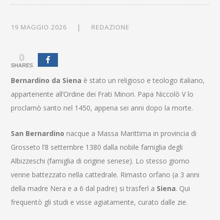
19 MAGGIO 2026
REDAZIONE
0
SHARES
Bernardino da Siena
è stato un religioso e teologo italiano,
appartenente all’Ordine dei Frati Minori. Papa Niccolò V lo
proclamò santo nel 1450, appena sei anni dopo la morte.
San Bernardino
nacque a Massa Marittima in provincia di
Grosseto l’8 settembre 1380 dalla nobile famiglia degli
Albizzeschi (famiglia di origine senese). Lo stesso giorno
venne battezzato nella cattedrale. Rimasto orfano (a 3 anni
della madre Nera e a 6 dal padre) si trasferì a
Siena
. Qui
frequentò gli studi e visse agiatamente, curato dalle zie.