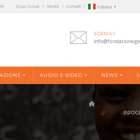
OMA
Scopi Sociali
Attività
Contatti
Italiano
▼
SCRIVICI
info@fondazionege
AZIONE
AUDIO E VIDEO
NEWS
S
PROGE