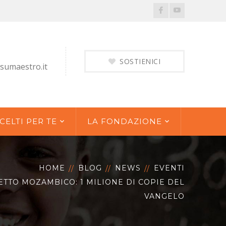
Facebook
Youtube
Profile
Profile
SOSTIENICI
sumaestro.it
CELTI PER TE
LA FONDAZIONE
HOME
BLOG
NEWS
EVENTI
TTO MOZAMBICO: 1 MILIONE DI COPIE DEL
VANGELO