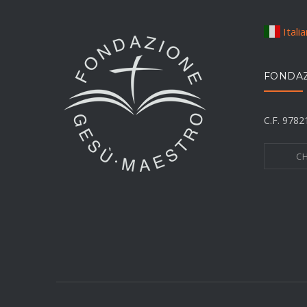
Itali
FONDAZ
C.F. 978
CH