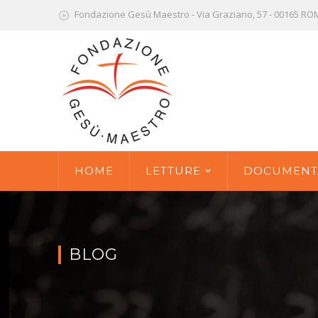
Fondazione Gesù Maestro - Via Graziano, 57 - 00165 R
HOME
LETTURE
DOCUMENT
BLOG