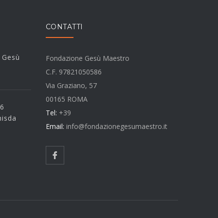
CONTATTI
i Gesù
Fondazione Gesù Maestro
C.F. 97821050586
Via Graziano, 57
00165 ROMA
 6
Tel:
+39
misda
Email:
info@fondazionegesumaestro.it