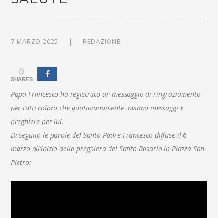
7 MARZO 2025
REDAZIONE
0
SHARES
Papa Francesco ha registrato un messaggio di ringraziamento
per tutti coloro che quotidianamente inviano messaggi e
preghiere per lui.
Di seguito le parole del Santo Padre Francesco diffuse il 6
marzo all’inizio della preghiera del Santo Rosario in Piazza San
Pietro: