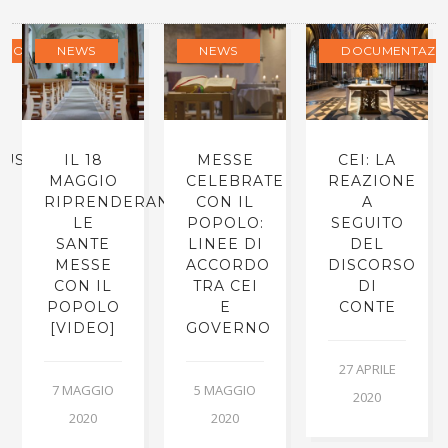
ZIONE
NEWS
NEWS
DOCUMENTAZI
RUS
IL 18
MESSE
CEI: LA
MAGGIO
CELEBRATE
REAZIONE
RIPRENDERANNO
CON IL
A
LE
POPOLO:
SEGUITO
I
SANTE
LINEE DI
DEL
MESSE
ACCORDO
DISCORSO
CON IL
TRA CEI
DI
POPOLO
E
CONTE
[VIDEO]
GOVERNO
27 APRILE
7 MAGGIO
5 MAGGIO
2020
2020
2020