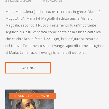
21 LUGLIO 2026
REDAZIONE
Maria Maddalena (in ebraico: מרים המגדלית‎, in greco: Μαρία ἡ
Μαγδαληνή, Maria hē Magdalēnē) detta anche Maria di
Magdala, secondo il Nuovo Testamento fu un’importante
seguace di Gesù. Venerata come santa dalla Chiesa cattolica,
che celebra la sua festa il 22 luglio, la sua figura si trova sia
nel Nuovo Testamento sia nei Vangeli apocrifi come la cugina
di Maria. Le narrazioni evangeliche ne delineano la…
CONTINUA
IL SANTO DEL GIORNO