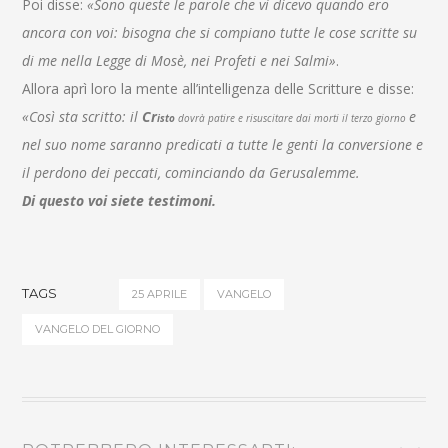
Poi disse:
«Sono queste le parole che vi dicevo quando ero
ancora con voi: bisogna che si compiano tutte le cose scritte su
di me nella Legge di Mosè, nei Profeti e nei Salmi»
.
Allora aprì loro la mente all’intelligenza delle Scritture e disse:
«Così sta scritto: il
Cr
e
isto
dovrà patire e risuscitare dai morti il terzo giorno
nel suo nome saranno predicati a tutte le genti la conversione e
il perdono dei peccati, cominciando da Gerusalemme.
Di questo voi siete testimoni.
TAGS
25 APRILE
VANGELO
VANGELO DEL GIORNO