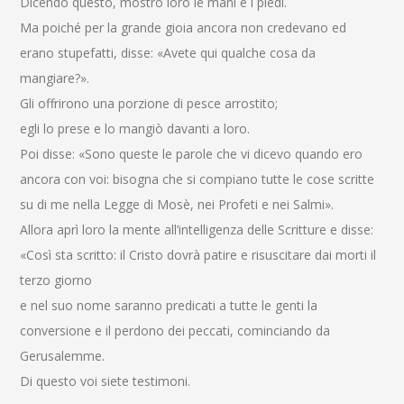
Dicendo questo, mostrò loro le mani e i piedi.
Ma poiché per la grande gioia ancora non credevano ed
erano stupefatti, disse: «Avete qui qualche cosa da
mangiare?».
Gli offrirono una porzione di pesce arrostito;
egli lo prese e lo mangiò davanti a loro.
Poi disse: «Sono queste le parole che vi dicevo quando ero
ancora con voi: bisogna che si compiano tutte le cose scritte
su di me nella Legge di Mosè, nei Profeti e nei Salmi».
Allora aprì loro la mente all’intelligenza delle Scritture e disse:
«Così sta scritto: il Cristo dovrà patire e risuscitare dai morti il
terzo giorno
e nel suo nome saranno predicati a tutte le genti la
conversione e il perdono dei peccati, cominciando da
Gerusalemme.
Di questo voi siete testimoni.