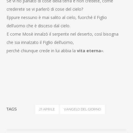
Se vi ho parlato di cose della terra e non credete, come
crederete se vi parlerò di cose del cielo?
Eppure nessuno è mai salito al cielo, fuorché il Figlio
dell’uomo che è disceso dal cielo.
E come Mosè innalzò il serpente nel deserto, così bisogna
che sia innalzato il Figlio dell’uomo,
perché chiunque crede in lui abbia la
vita eterna
».
TAGS
21 APRILE
VANGELO DEL GIORNO