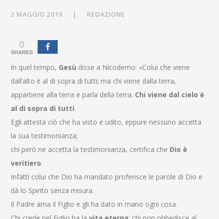
2 MAGGIO 2019
REDAZIONE
0
SHARES
In quel tempo,
Gesù
disse a Nicodemo: «Colui che viene
dall’alto è al di sopra di tutti; ma chi viene dalla terra,
appartiene alla terra e parla della terra.
Chi viene dal cielo è
al di sopra di tutti
.
Egli attesta ciò che ha visto e udito, eppure nessuno accetta
la sua testimonianza;
chi però ne accetta la testimonianza, certifica che
Dio è
veritiero
.
Infatti colui che Dio ha mandato proferisce le parole di Dio e
dà lo Spirito senza misura.
Il Padre ama il Figlio e gli ha dato in mano ogni cosa.
Chi crede nel Figlio ha la
vita eterna
; chi non obbedisce al