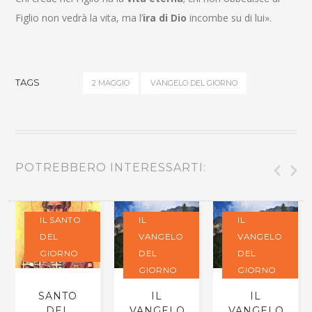
Figlio non vedrà la vita, ma l’
ira di Dio
incombe su di lui».
TAGS
2 MAGGIO
VANGELO DEL GIORNO
POTREBBERO INTERESSARTI:
IL SANTO
IL
IL
DEL
VANGELO
VANGELO
GIORNO
DEL
DEL
GIORNO
GIORNO
SANTO
IL
IL
DEL
VANGELO
VANGELO