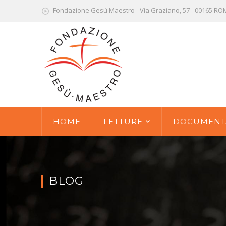
Fondazione Gesù Maestro - Via Graziano, 57 - 00165 R
HOME
LETTURE
DOCUMENT
BLOG