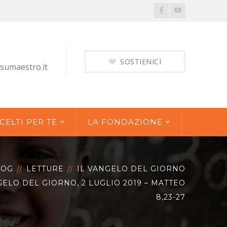
Facebook
Youtube
Profile
Profile
SOSTIENICI
sumaestro.it
CELTI PER TE
LA FONDAZIONE
LOG
LETTURE
IL VANGELO DEL GIORNO
GELO DEL GIORNO, 2 LUGLIO 2019 – MATTEO
8,23-27