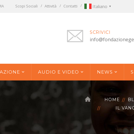
OMA
Scopi Sociali
Attività
Contatti
Italiano
▼
SCRIVICI
info@fondazionege
AZIONE
AUDIO E VIDEO
NEWS
S
HOME
B
IL VAN