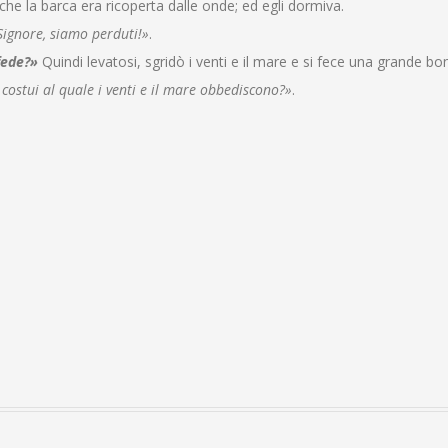
he la barca era ricoperta dalle onde; ed egli dormiva.
 Signore, siamo perduti!»
.
fede?»
Quindi levatosi, sgridò i venti e il mare e si fece una grande bo
 costui al quale i venti e il mare obbediscono?»
.