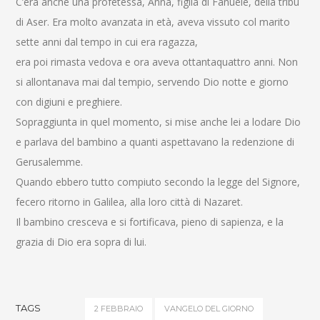
C’era anche una profetessa, Anna, figlia di Fanuèle, della tribù
di Aser. Era molto avanzata in età, aveva vissuto col marito
sette anni dal tempo in cui era ragazza,
era poi rimasta vedova e ora aveva ottantaquattro anni. Non
si allontanava mai dal tempio, servendo Dio notte e giorno
con digiuni e preghiere.
Sopraggiunta in quel momento, si mise anche lei a lodare Dio
e parlava del bambino a quanti aspettavano la redenzione di
Gerusalemme.
Quando ebbero tutto compiuto secondo la legge del Signore,
fecero ritorno in Galilea, alla loro città di Nazaret.
Il bambino cresceva e si fortificava, pieno di sapienza, e la
grazia di Dio era sopra di lui.
TAGS
2 FEBBRAIO
VANGELO DEL GIORNO