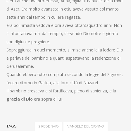
C’era anche una profetessa, Anna, figlia di Fanuèle, della tribù
di Aser. Era molto avanzata in età, aveva vissuto col marito
sette anni dal tempo in cui era ragazza,
era poi rimasta vedova e ora aveva ottantaquattro anni. Non
si allontanava mai dal tempio, servendo Dio notte e giorno
con digiuni e preghiere.
Sopraggiunta in quel momento, si mise anche lei a lodare Dio
e parlava del bambino a quanti aspettavano la redenzione di
Gerusalemme.
Quando ebbero tutto compiuto secondo la legge del Signore,
fecero ritorno in Galilea, alla loro città di Nazaret.
Il bambino cresceva e si fortificava, pieno di sapienza, e la
grazia di Dio
era sopra di lui.
TAGS
2 FEBBRAIO
VANGELO DEL GIORNO