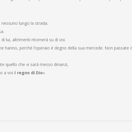
e nessuno lungo la strada.
sa.
i lui, altrimenti ritornerà su di voi.
he hanno, perché l’operaio è degno della sua mercede. Non passate d
te quello che vi sarà messo dinanzi,
o a voi il
regno di Dio
».