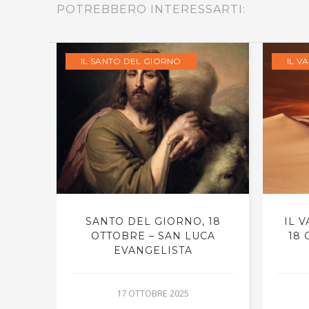
POTREBBERO INTERESSARTI:
IL SANTO DEL GIORNO
IL V
RNO,
SANTO DEL GIORNO, 18
IL 
UCA
OTTOBRE – SAN LUCA
18 
EVANGELISTA
17 OTTOBRE 2025