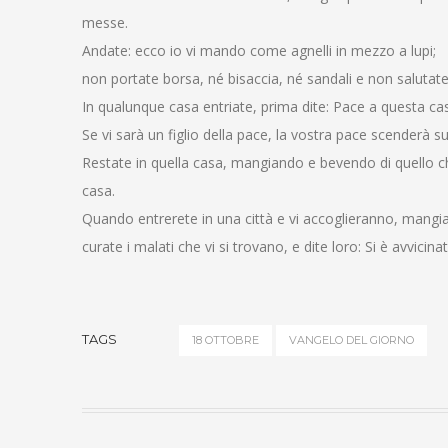
messe.
Andate: ecco io vi mando come agnelli in mezzo a lupi;
non portate borsa, né bisaccia, né sandali e non salutat
In qualunque casa entriate, prima dite: Pace a questa ca
Se vi sarà un figlio della pace, la vostra pace scenderà su d
Restate in quella casa, mangiando e bevendo di quello c
casa.
Quando entrerete in una città e vi accoglieranno, mangia
curate i malati che vi si trovano, e dite loro: Si è avvicinat
TAGS
18 OTTOBRE
VANGELO DEL GIORNO