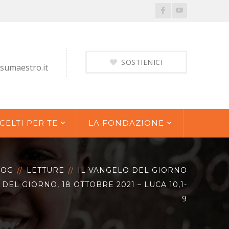
Facebook
Youtube
Profile
Profile
SOSTIENICI
sumaestro.it
CELTI PER TE
LA FONDAZIONE
LOG
LETTURE
IL VANGELO DEL GIORNO
DEL GIORNO, 18 OTTOBRE 2021 – LUCA 10,1-
9