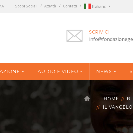
OMA
Scopi Sociali
Attività
Contatti
Italiano
▼
SCRIVICI
info@fondazionege
AZIONE
AUDIO E VIDEO
NEWS
S
HOME
B
IL VANGELO 