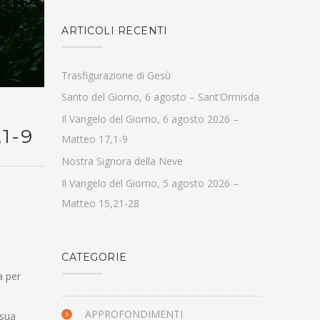
ARTICOLI RECENTI
Trasfigurazione di Gesù
Santo del Giorno, 6 agosto – Sant’Ormisda
Il Vangelo del Giorno, 6 agosto 2026 –
1-9
Matteo 17,1-9
Nostra Signora della Neve
Il Vangelo del Giorno, 5 agosto 2026 –
Matteo 15,21-28
CATEGORIE
a per
APPROFONDIMENTI
 sua