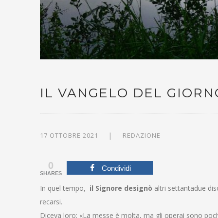
IL VANGELO DEL GIORNO,
17 OTTOBRE 2021
REDAZIONE
0
Condividi
SHARES
In quel tempo,
il Signore designò
altri settantadue dis
recarsi.
Diceva loro: «La messe è molta, ma gli operai sono poch