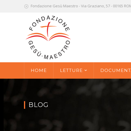
Fondazione Gesù Maestro - Via Graziano, 57 - 00165 R
HOME
LETTURE
DOCUMENT
BLOG