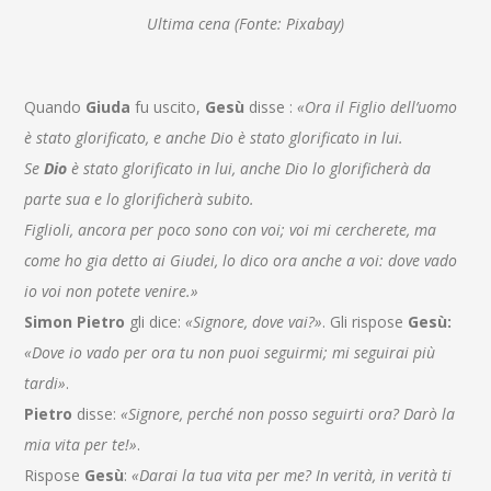
Ultima cena (Fonte: Pixabay)
Quando
Giuda
fu uscito,
Gesù
disse :
«Ora il Figlio dell’uomo
è stato glorificato, e anche Dio è stato glorificato in lui.
Se
Dio
è stato glorificato in lui, anche Dio lo glorificherà da
parte sua e lo glorificherà subito.
Figlioli, ancora per poco sono con voi; voi mi cercherete, ma
come ho gia detto ai Giudei, lo dico ora anche a voi: dove vado
io voi non potete venire.»
Simon Pietro
gli dice:
«Signore, dove vai?»
. Gli rispose
Gesù:
«Dove io vado per ora tu non puoi seguirmi; mi seguirai più
tardi»
.
Pietro
disse:
«Signore, perché non posso seguirti ora? Darò la
mia vita per te!»
.
Rispose
Gesù
:
«Darai la tua vita per me? In verità, in verità ti