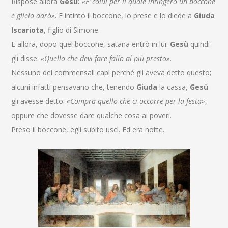
Rispose allora
Gesù:
«E’ colui per il quale intingerò un boccone
e glielo darò»
. E intinto il boccone, lo prese e lo diede a
Giuda
Iscariota
, figlio di Simone.
E allora, dopo quel boccone, satana entrò in lui.
Gesù
quindi
gli disse:
«Quello che devi fare fallo al più presto»
.
Nessuno dei commensali capì perché gli aveva detto questo;
alcuni infatti pensavano che, tenendo
Giuda
la cassa,
Gesù
gli avesse detto:
«Compra quello che ci occorre per la festa»
,
oppure che dovesse dare qualche cosa ai poveri.
Preso il boccone, egli subito uscì. Ed era notte.