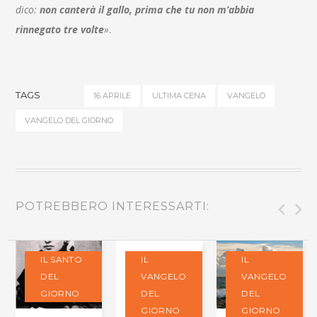
dico:
non canterà il gallo, prima che tu non m’abbia
rinnegato tre volte
»
.
TAGS
16 APRILE
ULTIMA CENA
VANGELO
VANGELO DEL GIORNO
POTREBBERO INTERESSARTI:
IL SANTO
IL
IL
DEL
VANGELO
VANGELO
GIORNO
DEL
DEL
GIORNO
GIORNO