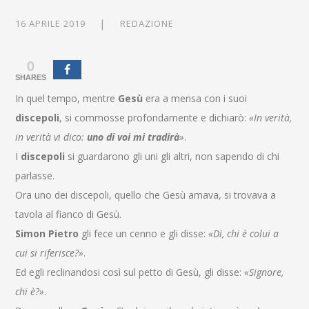
16 APRILE 2019
REDAZIONE
0
SHARES
In quel tempo, mentre
Gesù
era a mensa con i suoi
discepoli
, si commosse profondamente e dichiarò:
«In verità,
in verità vi dico:
uno di voi mi tradirà
»
.
I
discepoli
si guardarono gli uni gli altri, non sapendo di chi
parlasse.
Ora uno dei discepoli, quello che Gesù amava, si trovava a
tavola al fianco di Gesù.
Simon Pietro
gli fece un cenno e gli disse:
«Dì, chi è colui a
cui si riferisce?»
.
Ed egli reclinandosi così sul petto di Gesù, gli disse:
«Signore,
chi è?»
.