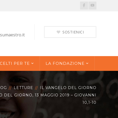
Facebook
Youtube
Profile
Profile
SOSTIENICI
sumaestro.it
CELTI PER TE
LA FONDAZIONE
LOG
LETTURE
IL VANGELO DEL GIORNO
O DEL GIORNO, 13 MAGGIO 2019 – GIOVANNI
10,1-10