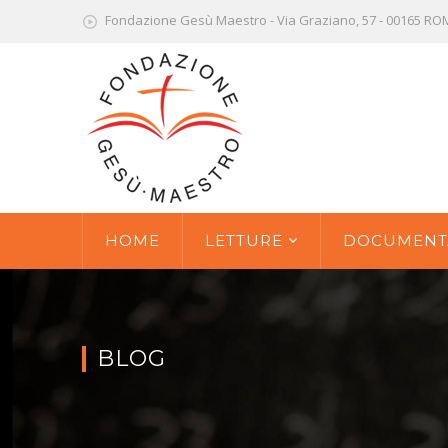
Fondazione Gesù Maestro - Via Graziano, 57 - 00165 R
HOME
LETTURE
DOCUMENT
BLOG