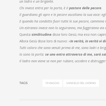
un ladro e un brigante.
Chi invece entra per la porta, è il
pastore delle pecore
.
Il guardiano gli apre e le pecore ascoltano la sua voce: eg
E quando ha condotto fuori tutte le sue pecore, cammina i
Un estraneo invece non lo seguiranno, ma fuggiranno via d
Questa
similitudine
disse loro Gesù; ma essi non capiro
Allora Gesù disse loro di nuovo:
«
In verità, in verità vi d
Tutti coloro che sono venuti prima di me, sono ladri e brig
Io sono la porta:
se uno entra attraverso di me, sarà sa
Il ladro non viene se non per rubare, uccidere e distrugge
TAGS
13 MAGGIO
VANGELO DEL GIORNO