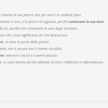
li chiama le sue pecore una per una e le conduce fuori.
nnanzi a loro, e le pecore lo seguono, perché
conoscono la sua voce
.
a lui, perché non conoscono la voce degli estranei»
.
no che cosa significava ciò che diceva loro.
ico
: io sono la porta delle pecore.
anti; ma le pecore non li hanno ascoltati.
lvo
; entrerà e uscirà e troverà pascolo.
re; io sono venuto perché abbiano la vita e l’abbiano in abbondanza»
.