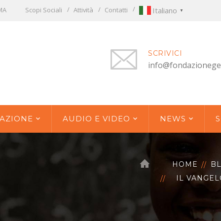
OMA
Scopi Sociali
Attività
Contatti
Italiano
▼
SCRIVICI
info@fondazionege
AZIONE
AUDIO E VIDEO
NEWS
S
HOME
B
IL VANGEL