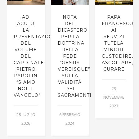
IO
AD
NOTA
PAPA
ACUTO
DEL
FRANCESCO
LA
DICASTERO
AI
PRESENTAZIONE
PER LA
SERVIZI
DEL
DOTTRINA
TUTELA
VOLUME
DELLA
MINORI:
DEL
FEDE
CUSTODIRE,
CARDINALE
“GESTIS
ASCOLTARE,
PIETRO
VERBISQUE”
CURARE
PAROLIN
SULLA
“SIAMO
VALIDITÀ
23
NOI IL
DEI
VANGELO”
SACRAMENTI
NOVEMBRE
2023
28 LUGLIO
6 FEBBRAIO
2026
2024