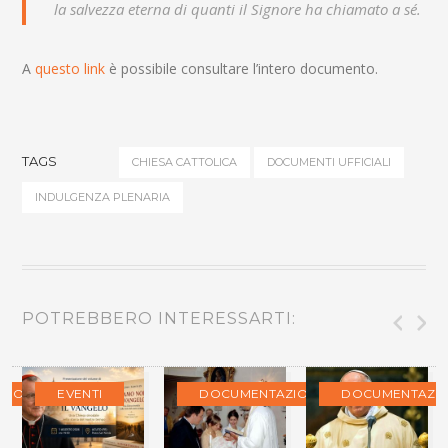
la salvezza eterna di quanti il Signore ha chiamato a sé.
A
questo link
è possibile consultare l’intero documento.
TAGS
CHIESA CATTOLICA
DOCUMENTI UFFICIALI
INDULGENZA PLENARIA
POTREBBERO INTERESSARTI:
ZIONE
EVENTI
DOCUMENTAZIONE
DOCUMENTAZI