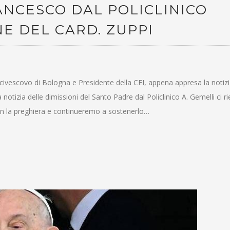
RANCESCO DAL POLICLINICO
NE DEL CARD. ZUPPI
civescovo di Bologna e Presidente della CEI, appena appresa la notizi
 notizia delle dimissioni del Santo Padre dal Policlinico A. Gemelli ci r
n la preghiera e continueremo a sostenerlo…