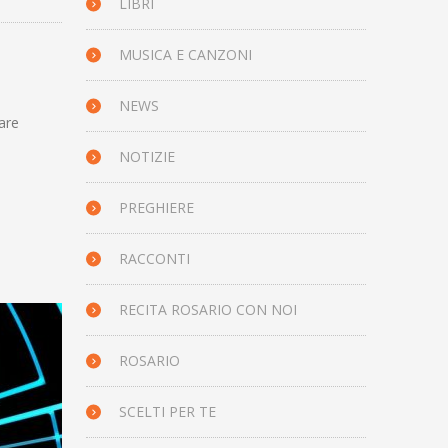
LIBRI
MUSICA E CANZONI
NEWS
are
NOTIZIE
PREGHIERE
RACCONTI
RECITA ROSARIO CON NOI
ROSARIO
SCELTI PER TE