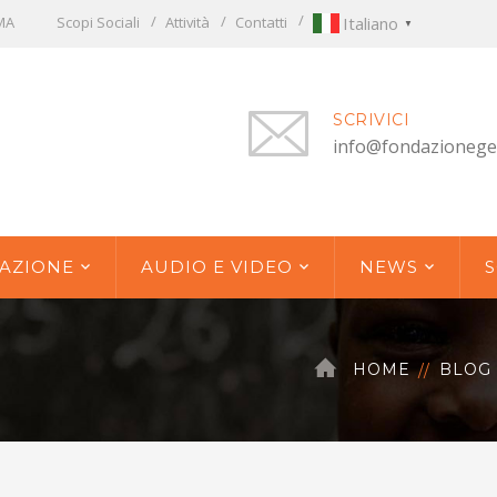
OMA
Scopi Sociali
Attività
Contatti
Italiano
▼
SCRIVICI
info@fondazionege
AZIONE
AUDIO E VIDEO
NEWS
S
HOME
BLOG