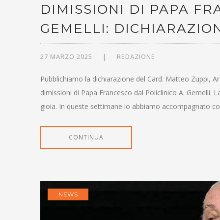
DIMISSIONI DI PAPA F
GEMELLI: DICHIARAZIO
27 MARZO 2025
REDAZIONE
Pubblichiamo la dichiarazione del Card. Matteo Zuppi, Ar
dimissioni di Papa Francesco dal Policlinico A. Gemelli. La
gioia. In queste settimane lo abbiamo accompagnato co
CONTINUA
NEWS