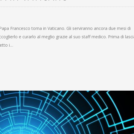
, Papa Francesco torna in Vaticano. Gli serviranno ancora due mesi di
oglierlo e curarlo al meglio grazie al suo staff medico. Prima di lasci
etto i…