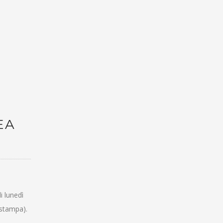
EA
 lunedì
 stampa).