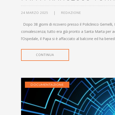
24 MARZO 2025
REDAZIONE
Dopo 38 giorni di ricovero presso il Policlinico Gemelli
convalescenza; tutto era già pronto a Santa Marta per acc
l’Ospedale, il Papa si è affacciato al balcone ed ha bened
CONTINUA
DOCUMENTAZIONE