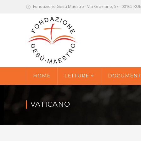
Fondazione Gesù Maestro - Via Graziano, 57 - 00165 R
HOME
LETTURE
DOCUMENT
VATICANO