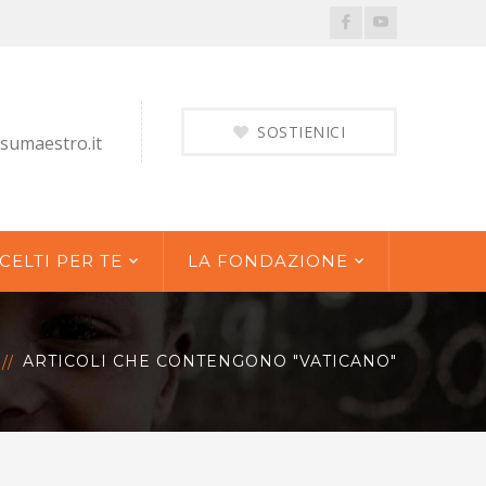
Facebook
Youtube
Profile
Profile
SOSTIENICI
sumaestro.it
CELTI PER TE
LA FONDAZIONE
ARTICOLI CHE CONTENGONO "VATICANO"