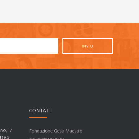
CONTATTI
rno, 7
Fondazione Gesù Maestro
tteo