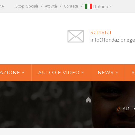
OMA
Scopi Sociali
Attività
Contatti
Italiano
▼
SCRIVICI
info@fondazionege
AZIONE
AUDIO E VIDEO
NEWS
S
ARTI