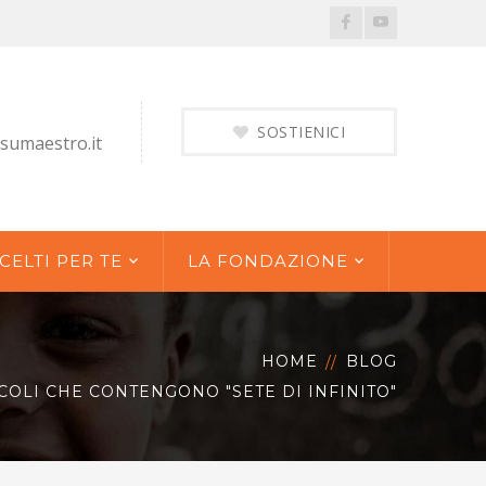
Facebook
Youtube
Profile
Profile
SOSTIENICI
sumaestro.it
CELTI PER TE
LA FONDAZIONE
HOME
BLOG
COLI CHE CONTENGONO "SETE DI INFINITO"