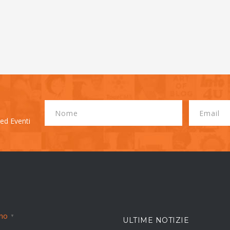
 ed Eventi
ano
▼
ULTIME NOTIZIE