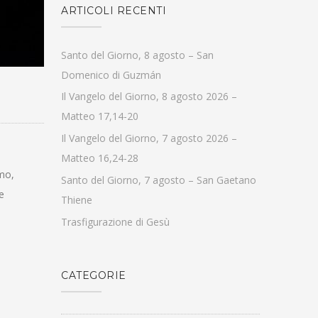
ARTICOLI RECENTI
Santo del Giorno, 8 agosto – San
Domenico di Guzmán
Il Vangelo del Giorno, 8 agosto 2026 –
Matteo 17,14-20
Il Vangelo del Giorno, 7 agosto 2026 –
Matteo 16,24-28
amo,
Santo del Giorno, 7 agosto – San Gaetano
e
Thiene
Trasfigurazione di Gesù
CATEGORIE