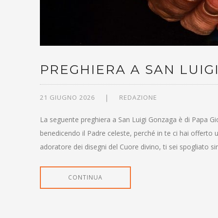
PREGHIERA A SAN LUIG
21 GIUGNO 2026
REDAZIONE
La seguente preghiera a San Luigi Gonzaga è di Papa Giova
benedicendo il Padre celeste, perché in te ci hai offert
adoratore dei disegni del Cuore divino, ti sei spogliato s
CONTINUA