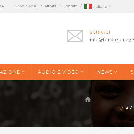
OMA
Scopi Sociali
Attività
Contatti
Italiano
▼
SCRIVICI
info@fondazionege
AZIONE
AUDIO E VIDEO
NEWS
S
AR