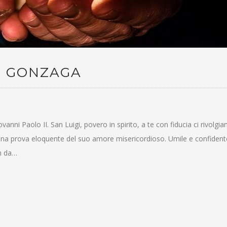
I GONZAGA
nni Paolo II. San Luigi, povero in spirito, a te con fiducia ci rivolgi
o una prova eloquente del suo amore misericordioso. Umile e confident
in da…