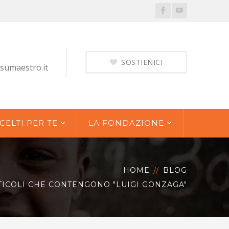
Facebook
Youtube
Profile
Profile
SOSTIENICI
sumaestro.it
CELTI PER TE
LA FONDAZIONE
HOME
BLOG
TICOLI CHE CONTENGONO "LUIGI GONZAGA"