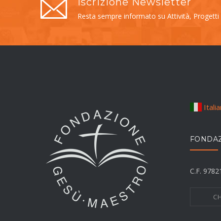
Iscrizione Newsletter
Resta sempre informato su Attività, Progetti
Itali
FONDAZ
C.F. 978
CH