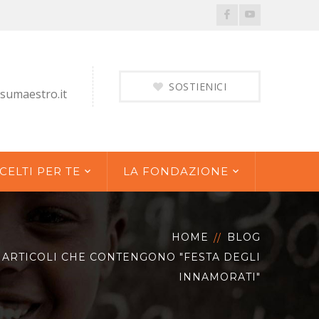
Facebook
Youtube
Profile
Profile
SOSTIENICI
sumaestro.it
CELTI PER TE
LA FONDAZIONE
HOME
BLOG
ARTICOLI CHE CONTENGONO "FESTA DEGLI
INNAMORATI"