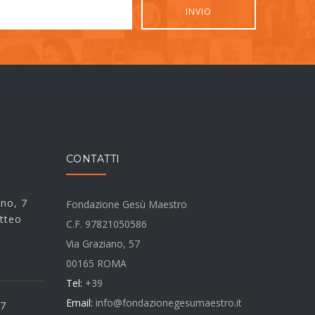
CONTATTI
rno, 7
Fondazione Gesù Maestro
tteo
C.F. 97821050586
Via Graziano, 57
00165 ROMA
Tel:
+39
Email:
info@fondazionegesumaestro.it
 7