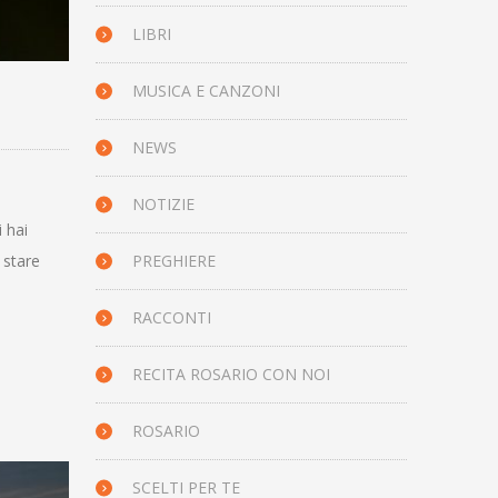
LIBRI
MUSICA E CANZONI
NEWS
NOTIZIE
 hai
 stare
PREGHIERE
RACCONTI
RECITA ROSARIO CON NOI
ROSARIO
SCELTI PER TE