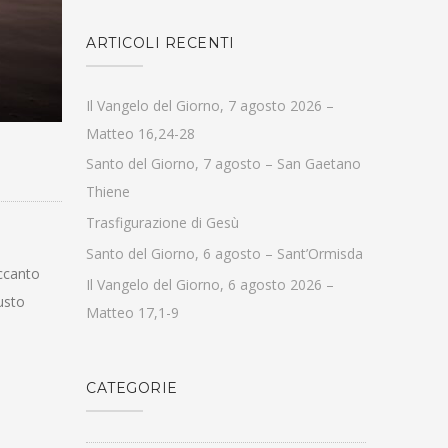
ARTICOLI RECENTI
Il Vangelo del Giorno, 7 agosto 2026 –
Matteo 16,24-28
Santo del Giorno, 7 agosto – San Gaetano
Thiene
Trasfigurazione di Gesù
Santo del Giorno, 6 agosto – Sant’Ormisda
accanto
Il Vangelo del Giorno, 6 agosto 2026 –
usto
Matteo 17,1-9
CATEGORIE