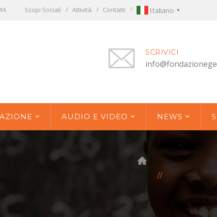
OMA
Scopi Sociali
Attività
Contatti
Italiano
▼
SCRIVICI
info@fondazionege
AZIONE
AUDIO E VIDEO
NEWS
S