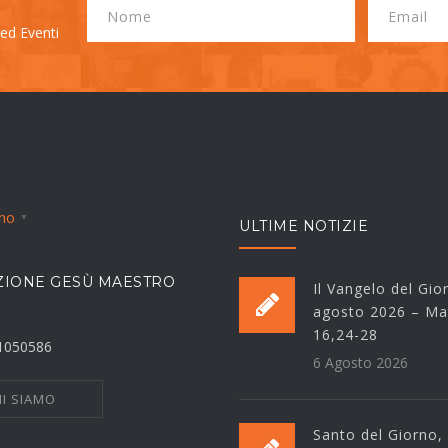
 ed Eventi
ano
▼
ULTIME NOTIZIE
IONE GESÙ MAESTRO
Il Vangelo del Gio
agosto 2026 – Ma
16,24-28
21050586
6 Agosto 2026
I SIAMO
Santo del Giorno,