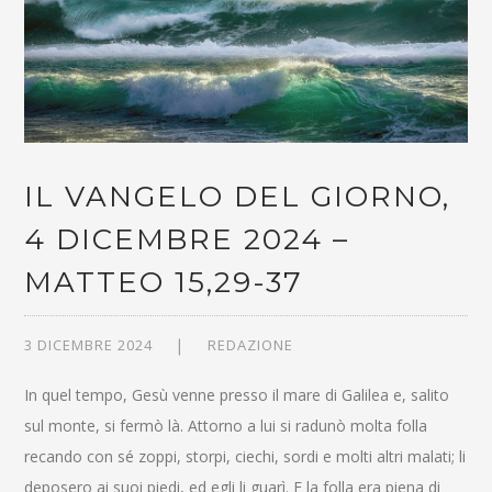
IL VANGELO DEL GIORNO,
4 DICEMBRE 2024 –
MATTEO 15,29-37
3 DICEMBRE 2024
REDAZIONE
In quel tempo, Gesù venne presso il mare di Galilea e, salito
sul monte, si fermò là. Attorno a lui si radunò molta folla
recando con sé zoppi, storpi, ciechi, sordi e molti altri malati; li
deposero ai suoi piedi, ed egli li guarì. E la folla era piena di