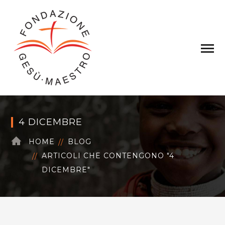
4 DICEMBRE
HOME
BLOG
ARTICOLI CHE CONTENGONO "4
DICEMBRE"