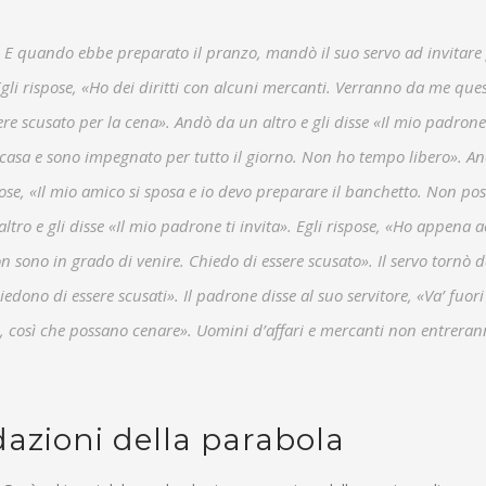
 E quando ebbe preparato il pranzo, mandò il suo servo ad invitare g
Egli rispose, «Ho dei diritti con alcuni mercanti. Verranno da me ques
ere scusato per la cena». Andò da un altro e gli disse «Il mio padrone
 casa e sono impegnato per tutto il giorno. Non ho tempo libero». A
spose, «Il mio amico si sposa e io devo preparare il banchetto. Non pos
tro e gli disse «Il mio padrone ti invita». Egli rispose, «Ho appena 
on sono in grado di venire. Chiedo di essere scusato». Il servo tornò d
edono di essere scusati». Il padrone disse al suo servitore, «Va’ fuori
re, così che possano cenare». Uomini d’affari e mercanti non entreran
edazioni della parabola