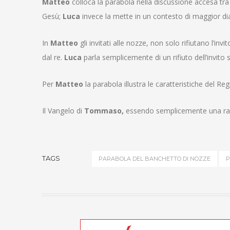
Matteo
colloca la parabola nella discussione accesa tra
Gesù;
Luca
invece la mette in un contesto di maggior dial
In
Matteo
gli invitati alle nozze, non solo rifiutano l’in
dal re.
Luca
parla semplicemente di un rifiuto dell’invito
Per
Matteo
la parabola illustra le caratteristiche del Re
Il Vangelo di
Tommaso,
essendo semplicemente una racco
TAGS
PARABOLA DEL BANCHETTO DI NOZZE
P