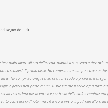
 del Regno dei Cieli.
e molti inviti. All’ora della cena, mandò il suo servo a dire agli inv
arono a scusarsi. Il primo disse: Ho comprato un campo e devo andar
o disse: Ho comprato cinque paia di buoi e vado a provarli; ti prego,
glie e perciò non posso venire. Al suo ritorno il servo riferì tutto qu
 servo: Esci subito per le piazze e per le vie della città e conduci qui 
ato fatto come hai ordinato, ma c’è ancora posto. Il padrone allora diss