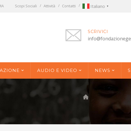
OMA
Scopi Sociali
Attività
Contatti
Italiano
▼
SCRIVICI
info@fondazionege
AZIONE
AUDIO E VIDEO
NEWS
S