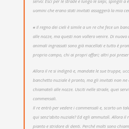
servo: Esci per le strade e lungo le siepi, spingili 
uomini che erano stati invitati assaggerà la mia c
«
Il regno dei cieli è simile a un re che fece un banc
alle nozze, ma questi non vollero venire. Di nuovo m
animali ingrassati sono già macellati e tutto è pro
proprio campo, chi ai propri affari; altri poi presero 
Allora il re si indignò e, mandate le sue truppe, ucci
banchetto nuziale è pronto, ma gli invitati non ne e
chiamateli alle nozze. Usciti nelle strade, quei serv
commensali.
Il re entrò per vedere i commensali e, scorto un ta
qui senz’abito nuziale? Ed egli ammutolì. Allora il r
pianto e stridore di denti. Perché molti sono chiam