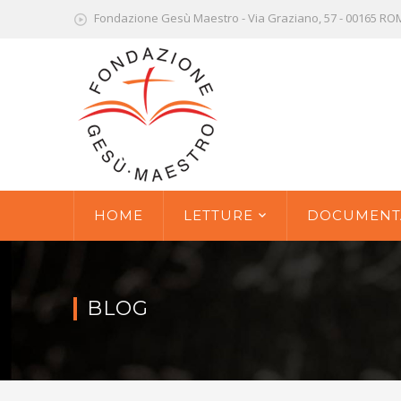
Fondazione Gesù Maestro - Via Graziano, 57 - 00165 R
HOME
LETTURE
DOCUMENT
BLOG