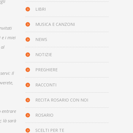
gli
LIBRI
MUSICA E CANZONI
nvitati
 e i miei
NEWS
 al
NOTIZIE
PREGHIERE
ervi: Il
overete,
RACCONTI
RECITA ROSARIO CON NOI
o entrare
ROSARIO
; là sarà
SCELTI PER TE