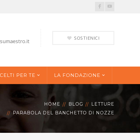
Facebook
Youtube
Profile
Profile
SOSTIENICI
sumaestro.it
CELTI PER TE
LA FONDAZIONE
HOME
BLOG
LETTURE
PARABOLA DEL BANCHETTO DI NOZZE