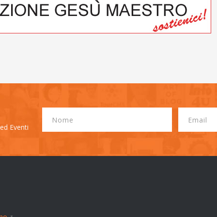
 ed Eventi
ano
▼