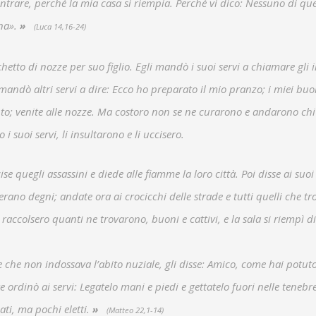
a entrare, perché la mia casa si riempia. Perché vi dico: Nessuno di que
ena».
»
(Luca 14,16-24)
hetto di nozze per suo figlio. Egli mandò i suoi servi a chiamare gli i
andò altri servi a dire: Ecco ho preparato il mio pranzo; i miei buoi
nto; venite alle nozze. Ma costoro non se ne curarono e andarono chi
i suoi servi, li insultarono e li uccisero.
se quegli assassini e diede alle fiamme la loro città. Poi disse ai suoi s
rano degni; andate ora ai crocicchi delle strade e tutti quelli che tr
i raccolsero quanti ne trovarono, buoni e cattivi, e la sala si riempì di
le che non indossava l’abito nuziale, gli disse: Amico, come hai potut
e ordinò ai servi: Legatelo mani e piedi e gettatelo fuori nelle tenebre
ati, ma pochi eletti.
»
(Matteo 22,1-14)