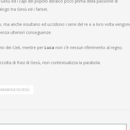
 Gesù ed i capi del popolo ebraico poco prima della passione di
ogo tra Gesù ed i farisei.
vito, ma anche insultano ed uccidono i servi del re e a loro volta vengon
 senza ulteriori conseguenze.
gno dei Cieli, mentre per
Luca
non c’è nessun riferimento al regno.
lta di frasi di Gesù, non contestualizza la parabola.
ARABOLE DI GESÙ