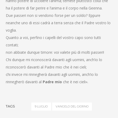
hanno potere di uccidere l’anima; temete piuttosto colui che
ha il potere di far perire e l’anima e il corpo nella Geenna.
Due passeri non si vendono forse per un soldo? Eppure
neanche uno di essi cadrà a terra senza che il Padre vostro lo
voglia.
Quanto a voi, perfino i capelli del vostro capo sono tutti
contati;
non abbiate dunque timore: voi valete più di molti passeri!
Chi dunque mi riconoscerà davanti agli uomini, anch’io lo
riconoscerò davanti al Padre mio che è nei cieli;
chi invece mi rinnegherà davanti agli uomini, anch’io lo
rinnegherò davanti al
Padre mio
che è nei cieli».
TAGS
9 LUGLIO
VANGELO DEL GIORNO